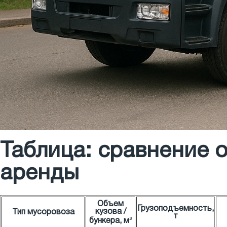
Таблица: сравнение 
аренды
Объем
Грузоподъемность,
кузова /
Тип мусоровоза
т
бункера, м³