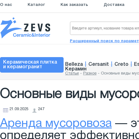
О нас
Каталог
Как заказать
Доставка
Расширенный поиск по параме
Керамическая плитка
Belleza
|
Cersanit
|
Creto
|
E
и керамогранит
Керамин
Статьи
-
Разное
-
Основные виды мус
Основные виды мусор
21.09.2025
247
Аренда мусоровоза
— эт
определяет эффективно