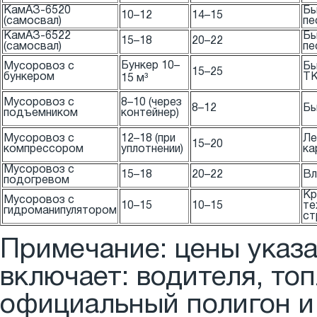
КамАЗ-6520
Бы
10–12
14–15
(самосвал)
пе
КамАЗ-6522
Бы
15–18
20–22
(самосвал)
пе
Бункер 10–
Мусоровоз с
Бы
15–25
бункером
Т
15 м³
Мусоровоз с
8–10 (через
8–12
Бы
подъемником
контейнер)
Мусоровоз с
12–18 (при
Ле
15–20
компрессором
уплотнении)
ка
Мусоровоз с
15–18
20–22
Вл
подогревом
Кр
Мусоровоз с
10–15
10–15
те
гидроманипулятором
ст
Примечание: цены указа
включает: водителя, топ
официальный полигон и