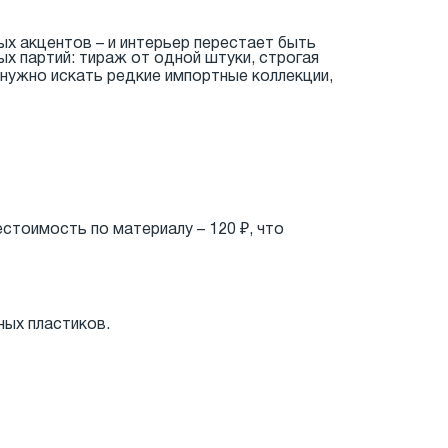
х акцентов – и интерьер перестает быть
х партий: тираж от одной штуки, строгая
е нужно искать редкие импортные коллекции,
естоимость по материалу – 120 ₽, что
ных пластиков.