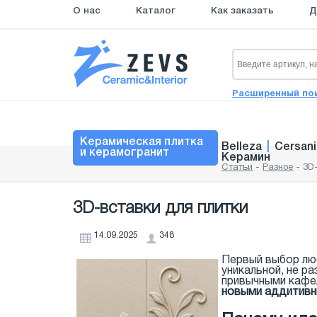
О нас
Каталог
Как заказать
Д
Расширенный по
Керамическая плитка
Belleza
|
Cersani
и керамогранит
Керамин
Статьи
-
Разное
-
3D
3D-вставки для плитки
14.09.2025
348
Первый выбор люб
уникальной, не р
привычными кафе
новыми аддитивн