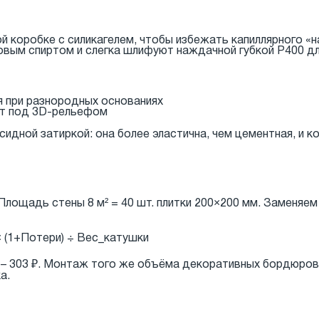
ой коробке с силикагелем, чтобы избежать капиллярного «
вым спиртом и слегка шлифуют наждачной губкой Р400 дл
я при разнородных основаниях
от под 3D-рельефом
ксидной затиркой: она более эластична, чем цементная, и
ощадь стены 8 м² = 40 шт. плитки 200×200 мм. Заменяем 
× (1+Потери) ÷ Вес_катушки
ог – 303 ₽. Монтаж того же объёма декоративных бордюров
а.