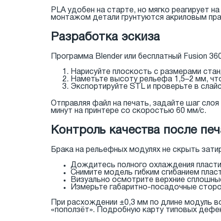
PLA удобен на старте, но мягко реагирует 
монтажом детали грунтуются акриловым прай
Разработка эскиза
Программа Blender или бесплатный Fusion 3
Нарисуйте плоскость с размерами стан
Наметьте высоту рельефа 1,5–2 мм, чт
Экспортируйте STL и проверьте в слай
Отправляя файл на печать, задайте шаг слоя 
минут на принтере со скоростью 60 мм/с.
Контроль качества после печ
Брака на рельефных модулях не скрыть зати
Дождитесь полного охлаждения пласт
Снимите модель гибким сгибанием плас
Визуально осмотрите верхние сплошны
Измерьте габаритно-посадочные стор
При расхождении ±0,3 мм по длине модуль вс
«поползёт». Подробную карту типовых дефе