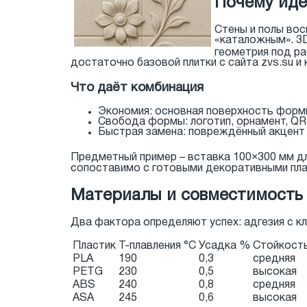
Почему иде
Стены и полы вос
«каталожным». 3D
геометрия под ра
достаточно базовой плитки с сайта zvs.su и
Что даёт комбинация
Экономия: основная поверхность форм
Свобода формы: логотип, орнамент, QR
Быстрая замена: повреждённый акцент 
Предметный пример – вставка 100×300 мм для
сопоставимо с готовыми декоративными план
Материалы и совместимость
Два фактора определяют успех: адгезия с кл
Пластик
Т-плавления °C
Усадка %
Стойкость
PLA
190
0,3
средняя
PETG
230
0,5
высокая
ABS
240
0,8
средняя
ASA
245
0,6
высокая