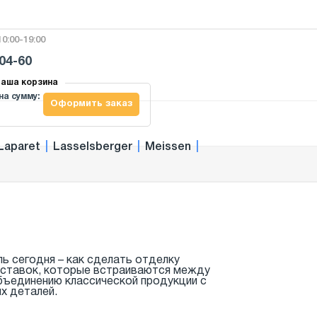
0:00-19:00
-04-60
аша корзина
на сумму:
Оформить заказ
Laparet
|
Lasselsberger
|
Meissen
|
ь сегодня – как сделать отделку
-вставок, которые встраиваются между
бъединению классической продукции с
ых деталей.