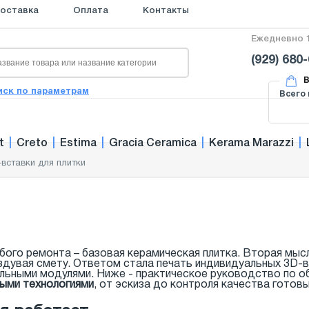
оставка
Оплата
Контакты
Ежедневно 1
(929) 680
В
иск по параметрам
Всего 
t
|
Creto
|
Estima
|
Gracia Ceramica
|
Kerama Marazzi
|
-вставки для плитки
ого ремонта – базовая керамическая плитка. Вторая мысл
аздувая смету. Ответом стала печать индивидуальных 3D
льными модулями. Ниже - практическое руководство по о
ыми технологиями
, от эскиза до контроля качества готов