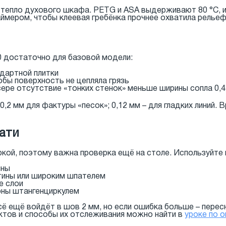
на тепло духового шкафа. PETG и ASA выдерживают 80 °C, 
мером, чтобы клеевая гребёнка прочнее охватила рельеф
60 достаточно для базовой модели:
дартной плитки
обы поверхность не цепляла грязь
сере отсутствие «тонких стенок» меньше ширины сопла 0,
0,2 мм для фактуры «песок»; 0,12 мм – для гладких линий. 
ати
ркой, поэтому важна проверка ещё на столе. Используйте 
ины
тины или широким шпателем
е слои
оны штангенциркулем
ё ещё войдёт в шов 2 мм, но если ошибка больше – перес
ктов и способы их отслеживания можно найти в
уроке по о