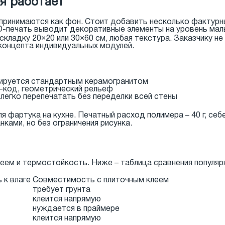
я работает
принимаются как фон. Стоит добавить несколько фактурны
-печать выводит декоративные элементы на уровень малы
складку 20×20 или 30×60 см, любая текстура. Заказчику н
 концепта индивидуальных модулей.
ируется стандартным керамогранитом
-код, геометрический рельеф
легко перепечатать без переделки всей стены
 фартука на кухне. Печатный расход полимера – 40 г, себ
ками, но без ограничения рисунка.
еем и термостойкость. Ниже – таблица сравнения популяр
 к влаге
Совместимость с плиточным клеем
требует грунта
клеится напрямую
нуждается в праймере
клеится напрямую