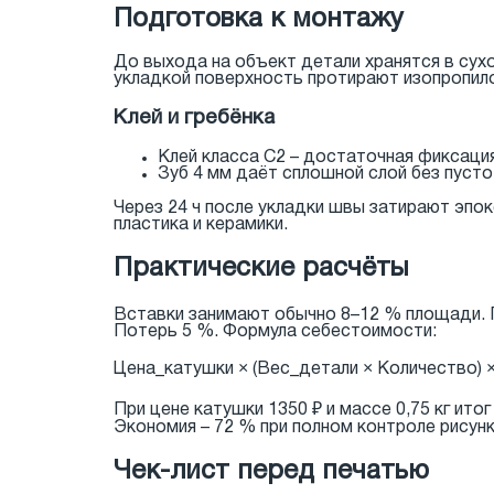
Подготовка к монтажу
До выхода на объект детали хранятся в сух
укладкой поверхность протирают изопропило
Клей и гребёнка
Клей класса C2 – достаточная фиксаци
Зуб 4 мм даёт сплошной слой без пуст
Через 24 ч после укладки швы затирают эпо
пластика и керамики.
Практические расчёты
Вставки занимают обычно 8–12 % площади. Пл
Потерь 5 %. Формула себестоимости:
Цена_катушки × (Вес_детали × Количество) 
При цене катушки 1350 ₽ и массе 0,75 кг ит
Экономия – 72 % при полном контроле рисунк
Чек-лист перед печатью