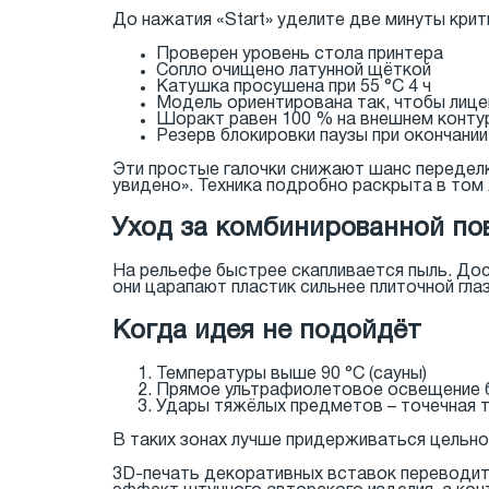
До нажатия «Start» уделите две минуты крит
Проверен уровень стола принтера
Сопло очищено латунной щёткой
Катушка просушена при 55 °C 4 ч
Модель ориентирована так, чтобы лице
Шоракт равен 100 % на внешнем конту
Резерв блокировки паузы при окончани
Эти простые галочки снижают шанс переделк
увидено». Техника подробно раскрыта в том
Уход за комбинированной по
На рельефе быстрее скапливается пыль. Дос
они царапают пластик сильнее плиточной гла
Когда идея не подойдёт
Температуры выше 90 °C (сауны)
Прямое ультрафиолетовое освещение бе
Удары тяжёлых предметов – точечная т
В таких зонах лучше придерживаться цельно
3D-печать декоративных вставок переводит 