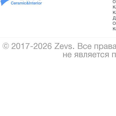
О
К
К
Д
О
К
© 2017-2026 Zevs. Все прав
не является 