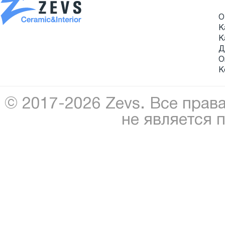
О
К
К
Д
О
К
© 2017-2026 Zevs. Все прав
не является 