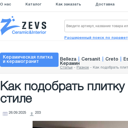
О нас
Каталог
Как заказать
Доставка
Расширенный поиск по параме
Керамическая плитка
Belleza
|
Cersanit
|
Creto
|
E
и керамогранит
Керамин
Статьи
-
Разное
-
Как подобрать плит
Как подобрать плитку
стиле
26.09.2025
203