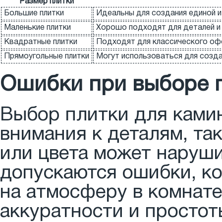
Размер плитки
Большие плитки
Идеальны для создания единой и
Маленькие плитки
Хорошо подходят для деталей и 
Квадратные плитки
Подходят для классического офо
Прямоугольные плитки
Могут использоваться для созда
Ошибки при выборе п
Выбор плитки для камин
внимания к деталям, та
или цвета может наруши
допускаются ошибки, к
на атмосферу в комнате
аккуратности и простот