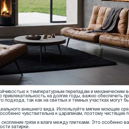
тойчивостью к температурным перепадам и механическим 
ю привлекательность на долгие годы, важно обеспечить п
о подхода, так как на светлых и темных участках могут б
еального внешнего вида. Используйте мягкие моющие сре
 особенно чувствительна к царапинам, поэтому чистящие 
скопление грязи и влаги между плитками. Это особенно ва
ости затирки.