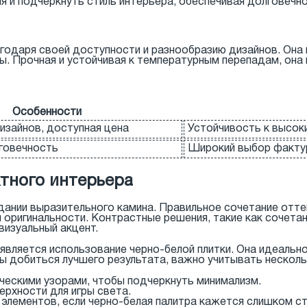
 и подчеркнуть стиль интерьера, обеспечивая долговечно
агодаря своей доступности и разнообразию дизайнов. Она
ры. Прочная и устойчивая к температурным перепадам, она
Особенности
изайнов, доступная цена
Устойчивость к высок
говечность
Широкий выбор фактур
тного интерьера
дании выразительного камина. Правильное сочетание отте
 оригинальности. Контрастные решения, такие как сочета
изуальный акцент.
 является использование черно-белой плитки. Она идеаль
ы добиться лучшего результата, важно учитывать нескол
ческими узорами, чтобы подчеркнуть минимализм.
ерхности для игры света.
лементов, если черно-белая палитра кажется слишком ст