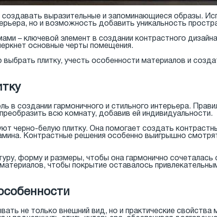
 создавать выразительные и запоминающиеся образы. Исп
терьера, но и возможность добавить уникальность простр
ами – ключевой элемент в создании контрастного дизайна
черкнет основные черты помещения.
о выбрать плитку, учесть особенности материалов и созд
итку
оль в создании гармоничного и стильного интерьера. Прав
 преобразить всю комнату, добавив ей индивидуальности.
ют черно-белую плитку. Она помогает создать контрастны
амина. Контрастные решения особенно выигрышно смотрят
туру, форму и размеры, чтобы она гармонично сочеталась 
 материалов, чтобы покрытие оставалось привлекательны
особенности
ать не только внешний вид, но и практические свойства 