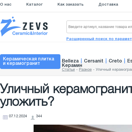
О нас
Каталог
Как заказать
Доставка
Расширенный поиск по параме
Керамическая плитка
Belleza
|
Cersanit
|
Creto
|
E
и керамогранит
Керамин
Статьи
-
Разное
-
Уличный керамогра
Уличный керамогранит
уложить?
07.12.2024
344