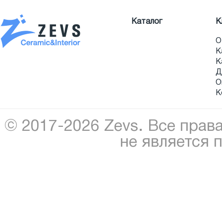
Каталог
К
О
К
К
Д
О
К
© 2017-2026 Zevs. Все прав
не является 