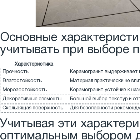
Основные характеристи
учитывать при выборе п
Характеристика
Прочность
Керамогранит выдерживает в
Влагостойкость
Материал практически не вп
Морозостойкость
Керамогранит устойчив к низ
Декоративные элементы
Большой выбор текстур и отт
Скользящая поверхность
Для безопасности рекоменду
Учитывая эти характери
оптимальным выбором д