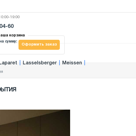
0:00-19:00
-04-60
аша корзина
на сумму:
Оформить заказ
Laparet
|
Lasselsberger
|
Meissen
|
ия
рытия