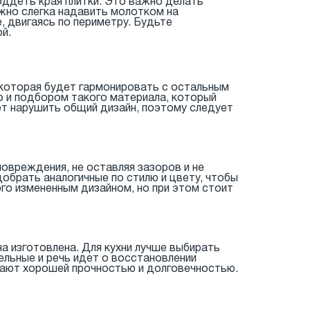
поддеть края плитки. Это важно делать
ожно слегка надавить молотком на
, двигаясь по периметру. Будьте
й.
 которая будет гармонировать с остальным
о и подбором такого материала, который
т нарушить общий дизайн, поэтому следует
овреждения, не оставляя зазоров и не
добрать аналогичные по стилю и цвету, чтобы
го измененным дизайном, но при этом стоит
а изготовлена. Для кухни лучше выбирать
ельные и речь идет о восстановлении
дают хорошей прочностью и долговечностью.