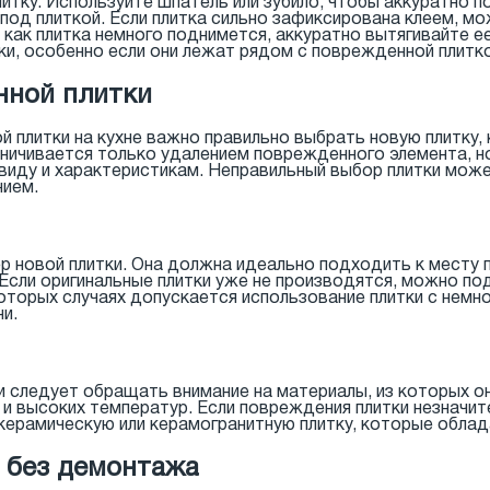
литку. Используйте шпатель или зубило, чтобы аккуратно 
 под плиткой. Если плитка сильно зафиксирована клеем, м
 как плитка немного поднимется, аккуратно вытягивайте ее
ки, особенно если они лежат рядом с поврежденной плитко
нной плитки
 плитки на кухне важно правильно выбрать новую плитку,
ничивается только удалением поврежденного элемента, н
виду и характеристикам. Неправильный выбор плитки може
нием.
 новой плитки. Она должна идеально подходить к месту п
Если оригинальные плитки уже не производятся, можно по
оторых случаях допускается использование плитки с немно
и.
 следует обращать внимание на материалы, из которых он
 и высоких температур. Если повреждения плитки незначит
керамическую или керамогранитную плитку, которые обла
у без демонтажа