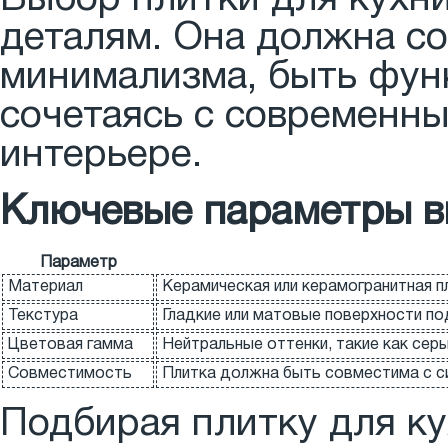
деталям. Она должна со
минимализма, быть фун
сочетаясь с современн
интерьере.
Ключевые параметры 
Параметр
Материал
Керамическая или керамогранитная пл
Текстура
Гладкие или матовые поверхности под
Цветовая гамма
Нейтральные оттенки, такие как серы
Совместимость
Плитка должна быть совместима с с
Подбирая плитку для ку