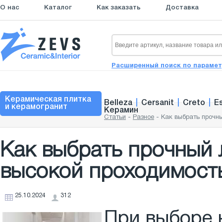
О нас
Каталог
Как заказать
Доставка
Расширенный поиск по параме
Керамическая плитка
Belleza
|
Cersanit
|
Creto
|
E
и керамогранит
Керамин
Статьи
-
Разное
-
Как выбрать прочн
Как выбрать прочный 
высокой проходимост
25.10.2024
312
При выборе 