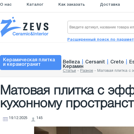
О нас
Каталог
Как заказать
Доставка
Расширенный поиск по параме
Керамическая плитка
Belleza
|
Cersanit
|
Creto
|
E
и керамогранит
Керамин
Статьи
-
Разное
-
Матовая плитка с 
Матовая плитка с эфф
кухонному пространст
19.12.2025
145