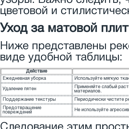
цветовой и стилистичес
Уход за матовой пли
Ниже представлены реко
виде удобной таблицы:
Действие
Ежедневная уборка
Используйте мягкую ткань
Применяйте слабый раст
Удаление пятен
материалов.
Поддержание текстуры
Периодически чистите р
Предотвращение
Не используйте агрессив
повреждений
Следование этим прост