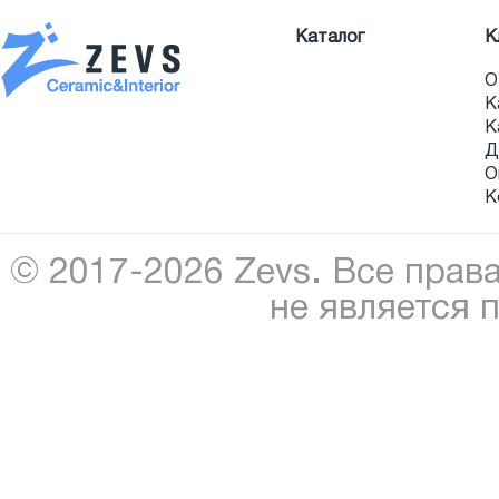
Каталог
К
О
К
К
Д
О
К
© 2017-2026 Zevs. Все прав
не является 