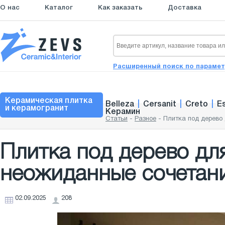
О нас
Каталог
Как заказать
Доставка
Расширенный поиск по параме
Керамическая плитка
Belleza
|
Cersanit
|
Creto
|
E
и керамогранит
Керамин
Статьи
-
Разное
-
Плитка под дерево
Плитка под дерево дл
неожиданные сочетан
02.09.2025
208