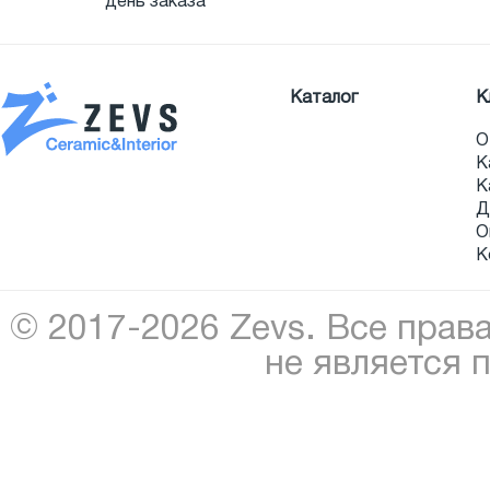
день заказа
Каталог
К
О
К
К
Д
О
К
© 2017-2026 Zevs. Все прав
не является 