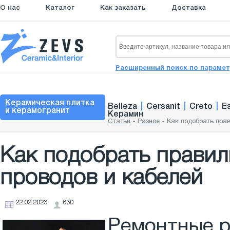
О нас
Каталог
Как заказать
Доставка
Расширенный поиск по параме
Керамическая плитка
Belleza
|
Cersanit
|
Creto
|
E
и керамогранит
Керамин
Статьи
-
Разное
-
Как подобрать пра
Как подобрать правил
проводов и кабелей
22.02.2023
630
Ремонтные р