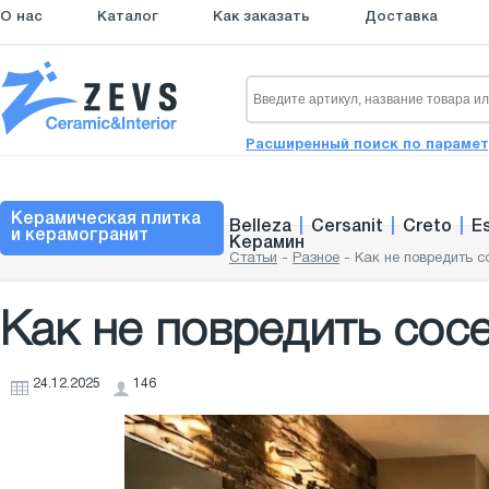
О нас
Каталог
Как заказать
Доставка
Расширенный поиск по параме
Керамическая плитка
Belleza
|
Cersanit
|
Creto
|
E
и керамогранит
Керамин
Статьи
-
Разное
-
Как не повредить с
Как не повредить сос
24.12.2025
146