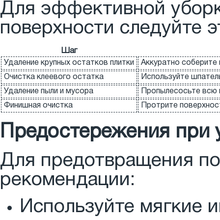
Для эффективной уборк
поверхности следуйте 
Шаг
Удаление крупных остатков плитки
Аккуратно соберите 
Очистка клеевого остатка
Используйте шпатель
Удаление пыли и мусора
Пропылесосьте всю 
Финишная очистка
Протрите поверхност
Предостережения при 
Для предотвращения п
рекомендации:
Используйте мягкие и