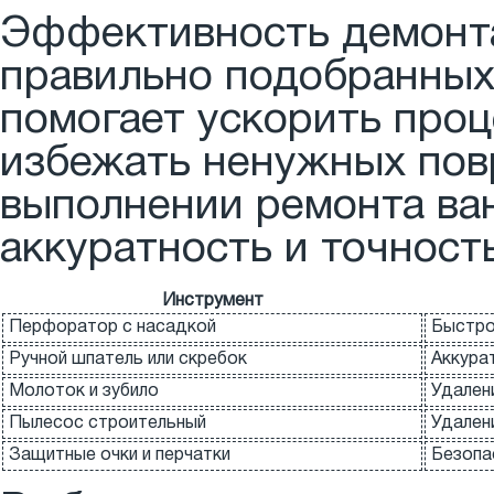
Эффективность демонта
правильно подобранных
помогает ускорить проц
избежать ненужных пов
выполнении ремонта ван
аккуратность и точность
Инструмент
Перфоратор с насадкой
Быстро
Ручной шпатель или скребок
Аккура
Молоток и зубило
Удален
Пылесос строительный
Удален
Защитные очки и перчатки
Безопа