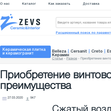
О нас
Каталог
Как заказать
Доставка
Расширенный поиск по параме
Керамическая плитка
Belleza
|
Cersanit
|
Creto
|
E
и керамогранит
Керамин
Статьи
-
Разное
-
Приобретение винто
Приобретение винтово
преимущества
27.03.2020
947
Сжатый возд