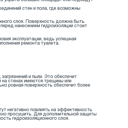
ть укрыть большие площади. Они подойдут
единений стен и пола, где возможны
онного слоя. Поверхность должна быть
, перед нанесением гидроизоляции стоит
ловия эксплуатации, ведь успешная
ыполнения ремонта туалета.
загрязнений и пыли. Это обеспечит
 на стенах имеются трещины или
ьно ровная поверхность обеспечит более
гут негативно повлиять на эффективность
ужно просушить. Для дополнительной защиты
ость гидроизоляционного слоя.