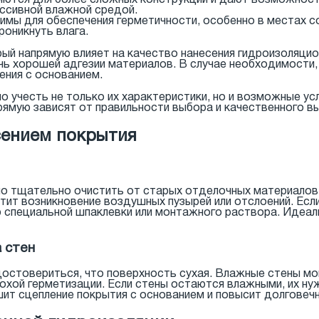
яются для более сложных конструкций и дают возможнос
ессивной влажной средой.
имы для обеспечения герметичности, особенно в местах со
оникнуть влага.
рый напрямую влияет на качество нанесения гидроизоляци
ичь хорошей адгезии материалов. В случае необходимости
ения с основанием.
о учесть не только их характеристики, но и возможные ус
рямую зависят от правильности выбора и качественного в
сением покрытия
о тщательно очистить от старых отделочных материалов, 
ит возникновение воздушных пузырей или отслоений. Если
 специальной шпаклевки или монтажного раствора. Идеал
 стен
достовериться, что поверхность сухая. Влажные стены мо
плохой герметизации. Если стены остаются влажными, их н
ит сцепление покрытия с основанием и повысит долговечн