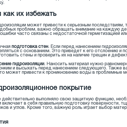
у.
 как их избежать
дроизоляции может привести к серьезным последствиям, т
добных проблем, важно обращать внимание на каждую дет
ошибки часто связаны с недостаточной герметизацией ил
очная
подготовка стен
. Если перед нанесением гидроизоля
епляться с основанием. Это приведет к его отслоению и 
отовить стены и проверить их на наличие трещин и дефек
сение гидроизоляции
. Наносить материал нужно равномерн
нким и высыхать перед нанесением следующего. Также важ
о может привести к проникновению воды в проблемные ме
идроизоляционное покрытие
е действительно выполняло свою защитную функцию, нео
 включает в себя правильную подготовку поверхности, т
тыков и углов. Кроме того, важную роль играет выбор ма
тия