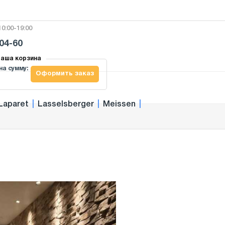
0:00-19:00
-04-60
аша корзина
на сумму:
Оформить заказ
Laparet
|
Lasselsberger
|
Meissen
|