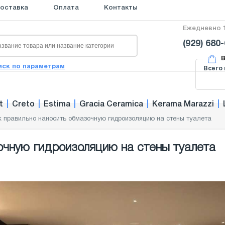
оставка
Оплата
Контакты
Ежедневно 1
(929) 680
В
иск по параметрам
Всего 
t
|
Creto
|
Estima
|
Gracia Ceramica
|
Kerama Marazzi
|
к правильно наносить обмазочную гидроизоляцию на стены туалета
очную гидроизоляцию на стены туалета