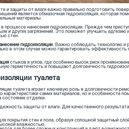
ете и защиты от влаги важно правильно подготовить пов
решений является обмазочная гидроизоляция, которая по
тельные материалы.
в процессе нанесения гидроизоляции. Прежде чем присту
ыли и других загрязнений. Это поможет улучшить адгезию 
ью стен.
анесение гидроизоляции
. Важно соблюдать технологию и 
лько в этом случае можно гарантировать эффективность г
ация
стыков и углов, где особенно высок риск проникновен
ьную герметичность и повышают долговечность гидроизол
изоляции туалета
яции туалета играет ключевую роль в долговечности рем
ко характеристики самих материалов, но и особенности по
 состояние отделки.
дежность защиты от влаги. Для качественного результат
для покрытия стен и пола, образуя сплошной защитный сл
высокой влажностью.