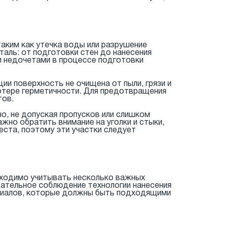
аким как утечка воды или разрушение
аль: от подготовки стен до нанесения
и недочетами в процессе подготовки
ции поверхность не очищена от пыли, грязи и
потере герметичности. Для предотвращения
тов.
о, не допуская пропусков или слишком
но обратить внимание на уголки и стыки,
ста, поэтому эти участки следует
бходимо учитывать несколько важных
щательное соблюдение технологии нанесения
териалов, которые должны быть подходящими