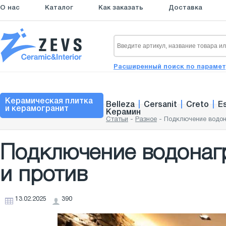
О нас
Каталог
Как заказать
Доставка
Расширенный поиск по параме
Керамическая плитка
Belleza
|
Cersanit
|
Creto
|
E
и керамогранит
Керамин
Статьи
-
Разное
-
Подключение водона
Подключение водонагр
и против
13.02.2025
390