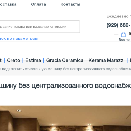
оставка
Оплата
Контакты
Ежедневно 1
(929) 680
В
иск по параметрам
Всего 
t
|
Creto
|
Estima
|
Gracia Ceramica
|
Kerama Marazzi
|
к подключить стиральную машину без централизованного водоснабжен
ашину без централизованного водоснабж