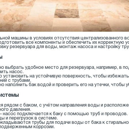
ьной машины в условиях отсутствия централизованного 
одготовить все компоненты и обеспечить их корректную 
овку резервуара для воды, монтаж насоса и настройку т
ы
о выбрать удобное место для резервуара, например, в под
ить насос.
о установить на устойчивую поверхность, чтобы избежать
ний с трубами.
но наполнить бак водой и проверить его на утечки, чтобы 
системы
я рядом с баком, с учётом направления воды и располож
ого давления.
– насос подключается к баку с помощью труб и проводов
ы и перегрузок в системе.
окладываются трубы для подачи воды от бака к стиральн
 подверженным коррозии.