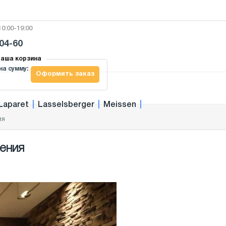
0:00-19:00
-04-60
аша корзина
на сумму:
Оформить заказ
Laparet
|
Lasselsberger
|
Meissen
|
ия
ения