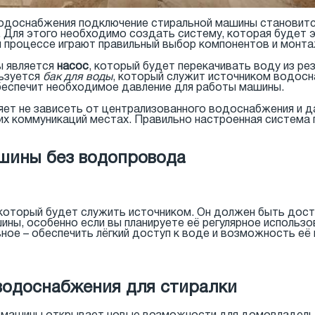
водоснабжения подключение стиральной машины становит
. Для этого необходимо создать систему, которая будет
м процессе играют правильный выбор компонентов и монт
ы является
насос
, который будет перекачивать воду из ре
льзуется
бак для воды
, который служит источником водос
обеспечит необходимое давление для работы машины.
ет не зависеть от централизованного водоснабжения и 
их коммуникаций местах. Правильно настроенная система 
шины без водопровода
 который будет служить источником. Он должен быть дос
ны, особенно если вы планируете её регулярное использо
ное – обеспечить лёгкий доступ к воде и возможность её 
водоснабжения для стиралки