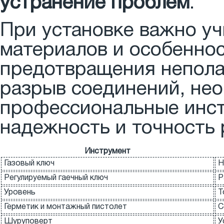
устранение проблем
.
При установке важно у
материалов и особеннос
предотвращения непола
разрыв соединений, не
профессиональные инс
надежность и точность 
Инструмент
Газовый ключ
Н
Регулируемый гаечный ключ
Р
Уровень
Т
Герметик и монтажный пистолет
С
Шуруповерт
У