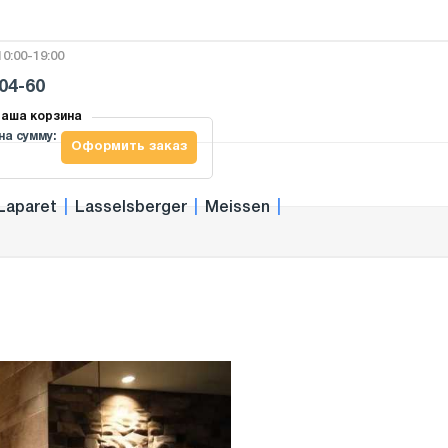
0:00-19:00
-04-60
аша корзина
на сумму:
Оформить заказ
Laparet
|
Lasselsberger
|
Meissen
|