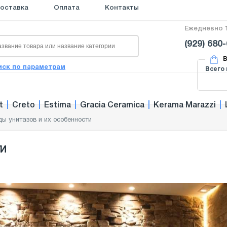
оставка
Оплата
Контакты
Ежедневно 1
(929) 680
В
иск по параметрам
Всего 
t
|
Creto
|
Estima
|
Gracia Ceramica
|
Kerama Marazzi
|
ды унитазов и их особенности
ти