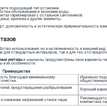
лите подходящий тип установки.
бства обслуживания и экономии воды.
нитаз гармонировал с остальной сантехникой.
енье, крепежи и другие элементы.
рт, долговечность и эстетическую привлекательность ван
тазов
бство использования, но и на гигиеничность и внешний ви
к для стандартных интерьеров, так и для тех, кто предпо
ные унитазы
и
компакты
, предусмотрены свои варианты 
 и их особенности:
Преимущества
ность благодаря минимальному
Идеально подх
 очистке.
общественных
телей, предотвращение разбрызгивания
Хороший вариа
Рекомендуетс
 снижение загрязнений стенок чаши.
компактных са