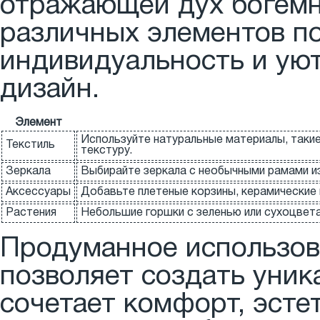
отражающей дух богемн
различных элементов п
индивидуальность и уют
дизайн.
Элемент
Используйте натуральные материалы, такие 
Текстиль
текстуру.
Зеркала
Выбирайте зеркала с необычными рамами из
Аксессуары
Добавьте плетеные корзины, керамические 
Растения
Небольшие горшки с зеленью или сухоцвет
Продуманное использов
позволяет создать уник
сочетает комфорт, эсте