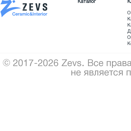
Каталог
К
О
К
К
Д
О
К
© 2017-2026 Zevs. Все прав
не является 