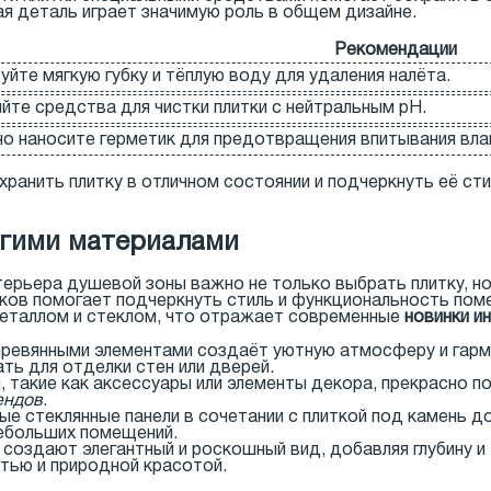
я деталь играет значимую роль в общем дизайне.
Рекомендации
уйте мягкую губку и тёплую воду для удаления налёта.
йте средства для чистки плитки с нейтральным pH.
но наносите герметик для предотвращения впитывания влаг
ранить плитку в отличном состоянии и подчеркнуть её ст
угими материалами
терьера душевой зоны важно не только выбрать плитку, но
нков помогает подчеркнуть стиль и функциональность поме
металлом и стеклом, что отражает современные
новинки и
еревянными элементами создаёт уютную атмосферу и гармо
ь для отделки стен или дверей.
 такие как аксессуары или элементы декора, прекрасно 
ендов
.
е стеклянные панели в сочетании с плиткой под камень до
небольших помещений.
оздают элегантный и роскошный вид, добавляя глубину и
стью и природной красотой.