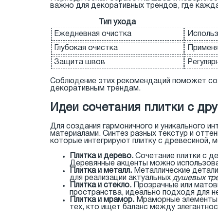
важно для декоративных трендов, где кажда
Тип ухода
Ежедневная очистка
Использ
Глубокая очистка
Применя
Защита швов
Регуляр
Соблюдение этих рекомендаций поможет сох
декоративным трендам.
Идеи сочетания плитки с др
Для создания гармоничного и уникального ин
материалами. Синтез разных текстур и отте
которые интегрируют плитку с древесиной, 
Плитка и дерево.
Сочетание плитки с д
Деревянные акценты можно использоват
Плитка и металл.
Металлические детали,
для реализации актуальных
душевых тр
Плитка и стекло.
Прозрачные или матовы
пространства, идеально подходя для 
Плитка и мрамор.
Мраморные элементы с
тех, кто ищет баланс между элегантно