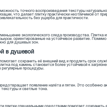
зможность точного воспроизведения текстуры натурально
зации, что делает плитку практически неотличимой от пр
привлекательность без ущерба для практичности.
 уменьшение экологического следа производства. Плитка 
рьеров
, ориентированные на устойчивое развитие. Помимо
ажно для душевых зон.
ой в душевой
 помогает сохранить её внешний вид и продлить срок слу
итка под камень становится более устойчивой к загрязнен
 регулярные процедуры.
предотвращает появление налёта и пятен. Это особенно 
 текстуры и светлые тона.
и плитки специальными средствами помогает сохранить е