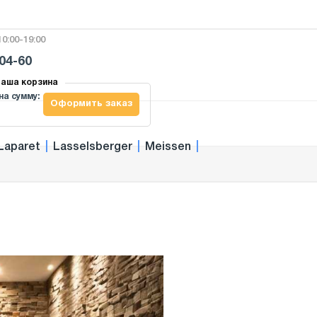
0:00-19:00
-04-60
аша корзина
на сумму:
Оформить заказ
Laparet
|
Lasselsberger
|
Meissen
|