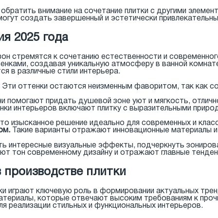
т обратить внимание на сочетание плитки с другими элеме
огут создать завершенный и эстетически привлекательны
я 2025 года
он стремятся к сочетанию естественности и современног
енками, создавая уникальную атмосферу в ванной комнат
ся в различные стили интерьера.
Эти оттенки остаются неизменным фаворитом, так как с
и помогают придать душевой зоне уют и мягкость, отлич
ки интерьеров включают плитку с выразительными приро
то изысканное решение идеально для современных и класс
ом.
Такие варианты отражают инновационные материалы и
ть интересные визуальные эффекты, подчеркнуть зониров
ют тон современному дизайну и отражают главные тенден
в производстве плитки
ки играют ключевую роль в формировании актуальных тре
ериалы, которые отвечают высоким требованиям к прочно
я реализации стильных и функциональных интерьеров.