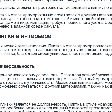
ере санузла смотрелась органично, следует учитывать нес
изуально увеличить пространство, укладывайте плитку по
тка в стиле мрамор отлично сочетается с другими материа
екстуры, чтобы создать интересный и многослойный интер
а, даже в виде имитации, требует правильного ухода. Об
бенно в влажной среде санузла.
итки в интерьере
 вечной элегантностью. Плитка в стиле мрамор позволяе
ание такого покрытия помогает создать не только стильн
 плитка, благодаря своей универсальности, идеально под
ниверсальность
ерьеру неповторимую роскошь. Благодаря разнообразию т
бые цветовые схемы и стили оформления. Светлый мрамор
е строгость и утонченность. Мраморная плитка также мо
армонично сочетаться с другими материалами, такими как 
литки является ее долговечность. Плитка в стиле мрамо
то особенно важно для помещений с высокой проходимост