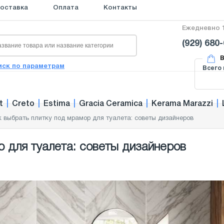
оставка
Оплата
Контакты
Ежедневно 1
(929) 680
В
иск по параметрам
Всего 
t
|
Creto
|
Estima
|
Gracia Ceramica
|
Kerama Marazzi
|
к выбрать плитку под мрамор для туалета: советы дизайнеров
р для туалета: советы дизайнеров