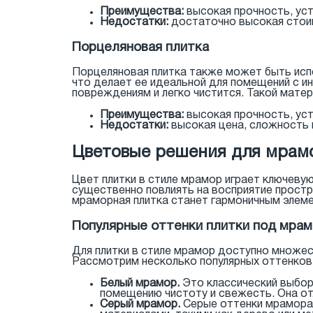
Преимущества:
высокая прочность, уст
Недостатки:
достаточно высокая стоим
Порцеляновая плитка
Порцеляновая плитка также может быть исп
что делает ее идеальной для помещений с ин
повреждениям и легко чистится. Такой матер
Преимущества:
высокая прочность, уст
Недостатки:
высокая цена, сложность 
Цветовые решения для мрам
Цвет плитки в стиле мрамор играет ключеву
существенно повлиять на восприятие простра
мраморная плитка станет гармоничным элем
Популярные оттенки плитки под мра
Для плитки в стиле мрамор доступно множе
Рассмотрим несколько популярных оттенков,
Белый мрамор.
Это классический выбор
помещению чистоту и свежесть. Она от
Серый мрамор.
Серые оттенки мрамора 