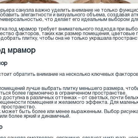
ерьера санузла важно уделить внимание не только функци
добавить элегантности и визуального объема, создавая а
универсальностью, что делает его идеальным выбором для
итка под мрамор требует внимательного подхода при выбо
ество факторов, таких как размер помещения, цветовые п
добрать плитку, чтобы она не только украшала пространств
од мрамор
мор
 стоит обратить внимание на несколько ключевых факторо
помещений лучше выбрать плитку меньшего размера, чтоб
ться более гармонично в ограниченном пространстве.
 доступна в различных оттенках – от светлых, почти белы
вещенности помещения и желаемого эффекта. Для маленьк
 пространство.
может быть более или менее выраженным. Выбор рисунка 
или более яркий и динамичный.
р