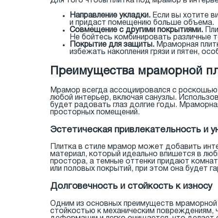
Для того чтобы плитка под мрамор в интерь
Направление укладки.
Если вы хотите в
и придаст помещению больше объема.
Совмещение с другими покрытиями.
Пли
Не бойтесь комбинировать различные т
Покрытие для защиты.
Мраморная плитк
избежать накопления грязи и пятен, осо
Преимущества мраморной пл
Мрамор всегда ассоциировался с роскошью и
любой интерьер, включая санузлы. Использов
будет радовать глаз долгие годы. Мраморная
просторных помещений.
Эстетическая привлекательность и у
Плитка в стиле мрамор может добавить инт
материал, который идеально впишется в лю
простора, а темные оттенки придают комнат
или половых покрытий, при этом она будет г
Долговечность и стойкость к износу
Одним из основных преимуществ мраморной п
стойкостью к механическим повреждениям, ч