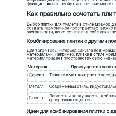
деформации и легко очищается, что делает 
функциональные свойства в течение многих л
Как правильно сочетать пли
Выбор плитки для туалета в стиле мрамор д
создать гармоничное пространство, важно п
элегантности, легко сочетает в себе как кл
Комбинирование плитки с другими по
Для того чтобы интерьер санузла под мрамор
материалами. Например, плитка в стиле мра
материал придает пространству свою индиви
Материал
Преимущества сочета
Дерево
Теплоту и уют, контраст с холодн
Металл
Современный стиль, индустриаль
Легкость и воздушность, добавл
Стекло
прозрачных акцентов
Идеи для комбинирования плитки с 