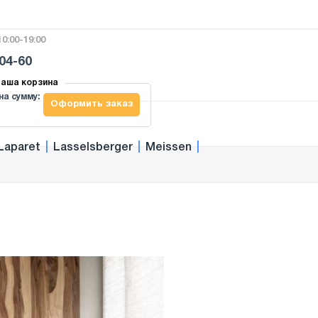
0:00-19:00
-04-60
аша корзина
на сумму:
Оформить заказ
Laparet
|
Lasselsberger
|
Meissen
|