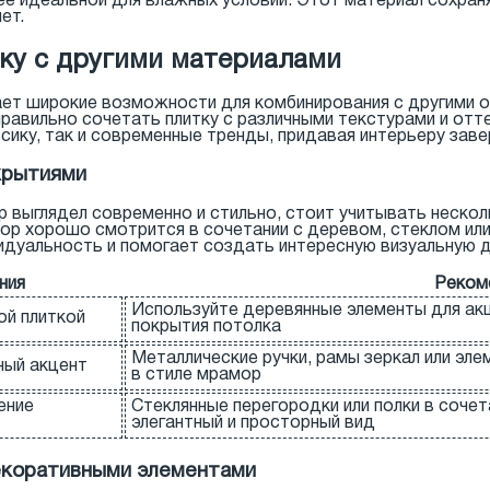
ее идеальной для влажных условий. Этот материал сохран
ет.
тку с другими материалами
ает широкие возможности для комбинирования с другими 
равильно сочетать плитку с различными текстурами и отт
ассику, так и современные тренды, придавая интерьеру зав
крытиями
 выглядел современно и стильно, стоит учитывать нескол
мор хорошо смотрится в сочетании с деревом, стеклом и
дуальность и помогает создать интересную визуальную д
ния
Реком
Используйте деревянные элементы для акце
ой плиткой
покрытия потолка
Металлические ручки, рамы зеркал или эл
ный акцент
в стиле мрамор
ение
Стеклянные перегородки или полки в соче
элегантный и просторный вид
декоративными элементами