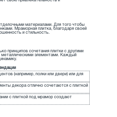
яет свою привлекательность и
отделочными материалами. Для того чтобы
енками. Мраморная плитка, благодаря своей
ершенность и стильность.
ько принципов сочетания плитки с другими
ли металлическими элементами. Каждый
инамику.
ендации
нтов (например, полки или двери) или для
ементы декора отлично сочетаются с плиткой
тании с плиткой под мрамор создают