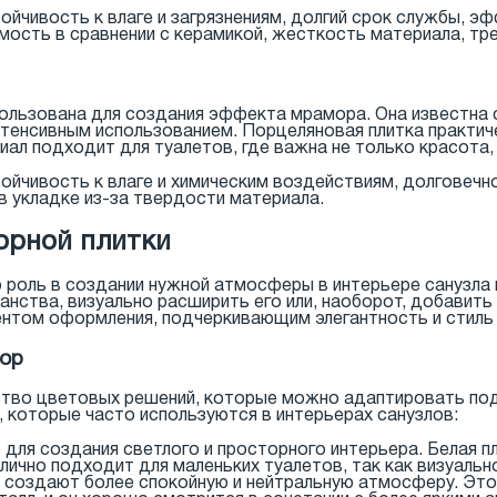
ойчивость к влаге и загрязнениям, долгий срок службы, 
ость в сравнении с керамикой, жесткость материала, тр
ользована для создания эффекта мрамора. Она известна 
тенсивным использованием. Порцеляновая плитка практиче
иал подходит для туалетов, где важна не только красота,
ойчивость к влаге и химическим воздействиям, долговечн
в укладке из-за твердости материала.
орной плитки
ю роль в создании нужной атмосферы в интерьере санузла 
нства, визуально расширить его или, наоборот, добавить
ентом оформления, подчеркивающим элегантность и стиль 
мор
ство цветовых решений, которые можно адаптировать под
 которые часто используются в интерьерах санузлов:
 для создания светлого и просторного интерьера. Белая 
лично подходит для маленьких туалетов, так как визуаль
создают более спокойную и нейтральную атмосферу. Этот