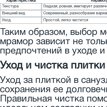
Характеристика
Керамог
Текстура
Гладкая, ровная, имитирует различ
Внешний вид
Современный, разнообразие вариа
Уход
Простой, легко чистится
Таким образом, выбор 
мрамор зависит не толь
предпочтений в уходе и
Уход и чистка плитки
Уход за плиткой в сану
сохранения ее долговеч
Правильная чистка пом