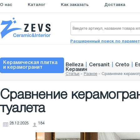
О нас
Каталог
Как заказать
Доставка
Расширенный поиск по параме
Керамическая плитка
Belleza
|
Cersanit
|
Creto
|
E
и керамогранит
Керамин
Статьи
-
Разное
-
Сравнение керамог
Сравнение керамогран
туалета
28.12.2025
184