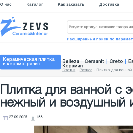
О нас
Каталог
Как заказать
Доставка
Расширенный поиск по параме
Керамическая плитка
Belleza
|
Cersanit
|
Creto
|
E
и керамогранит
Керамин
Статьи
-
Разное
-
Плитка для ванной
Плитка для ванной с 
нежный и воздушный 
27.09.2025
188