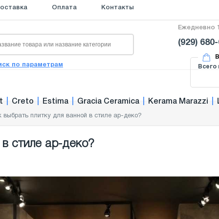
оставка
Оплата
Контакты
Ежедневно 1
(929) 680
В
иск по параметрам
Всего 
t
|
Creto
|
Estima
|
Gracia Ceramica
|
Kerama Marazzi
|
к выбрать плитку для ванной в стиле ар-деко?
 в стиле ар-деко?