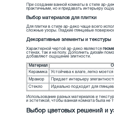
При создании ванной комнаты в стиле ар-де
практичными, но и придавать интерьеру ощу
Выбор материалов для плитки
Для плитки в стиле ар-деко чаще всего исп
сложные узоры. Гладкие глянцевые поверхно
Декоративные элементы и текстуры
Характерной чертой ар-деко являются
геом
стенах, так и на полу. Дополнить дизайн пом
добавляют ощущение элитности.
Материал
О
Керамика
Устойчива к влаге, легко моетс
Мрамор
Придает интерьеру элегантност
Стекло
Идеально подходит для глянцев
Использование разных материалов и текстур
и эстетикой, чтобы ванная комната была не т
Выбор цветовых решений и у