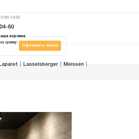
0:00-19:00
-04-60
аша корзина
на сумму:
Оформить заказ
Laparet
|
Lasselsberger
|
Meissen
|