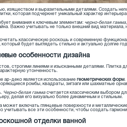
тью, изяществом и выразительными деталями. Создать не
тки, которая подчеркнет уникальный характер интерьера
ребует внимания к ключевым элементам:
черно-белая гамма
йна. Важно учитывать не только внешний вид материала, н
сочетать классическую роскошь и современную функциона
 который будет выглядеть стильно и актуально долгие го
чевые особенности дизайна
тов, строгими линиями и изысканными деталями. Плитка д
характерную утонченность.
ле ар-деко является использование
геометрических форм
.
торяющиеся ромбы, квадраты, зигзаги или шахматные орна
ь.
Черно-белая гамма
считается классическим выбором дл
еру, делая его визуально более динамичным и стильным.
а может включать глянцевые поверхности и металлически
о учитывать все эти особенности, чтобы создать гармони
оскошной отделки ванной