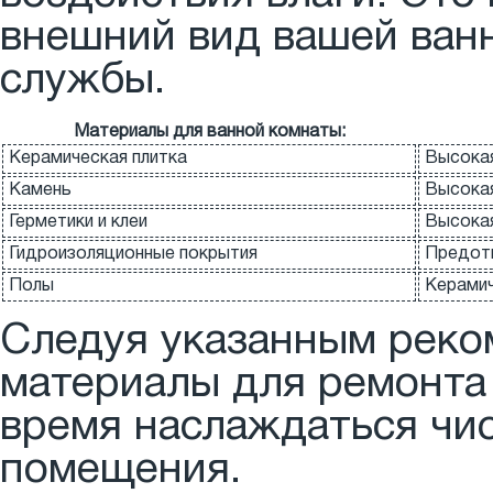
внешний вид вашей ванн
службы.
Материалы для ванной комнаты:
Керамическая плитка
Высокая
Камень
Высокая
Герметики и клеи
Высокая
Гидроизоляционные покрытия
Предотв
Полы
Керамич
Следуя указанным реко
материалы для ремонта
время наслаждаться чи
помещения.