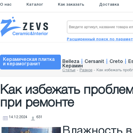
О нас
Каталог
Как заказать
Доставка
Расширенный поиск по параме
Керамическая плитка
Belleza
|
Cersanit
|
Creto
|
E
и керамогранит
Керамин
Статьи
-
Разное
-
Как избежать проб
Как избежать проблем
при ремонте
14.12.2024
631
Влажность в