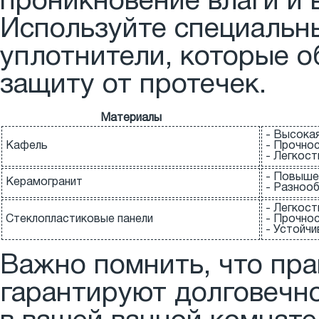
проникновение влаги и 
Используйте специальн
уплотнители, которые о
защиту от протечек.
Материалы
- Высока
Кафель
- Прочно
- Легкост
- Повыше
Керамогранит
- Разноо
- Легкос
Стеклопластиковые панели
- Прочно
- Устойчи
Важно помнить, что пр
гарантируют долговечно