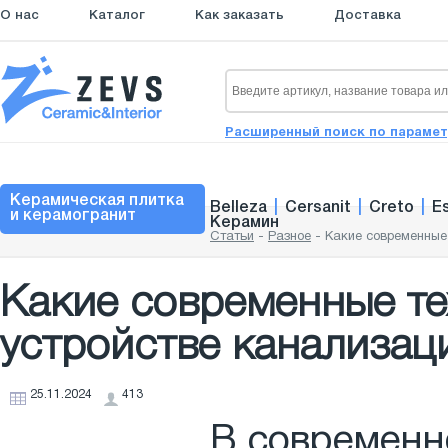
О нас
Каталог
Как заказать
Доставка
Расширенный поиск по параме
Керамическая плитка
Belleza
|
Cersanit
|
Creto
|
E
и керамогранит
Керамин
Статьи
-
Разное
-
Какие современные 
Какие современные т
устройстве канализац
25.11.2024
413
В современн