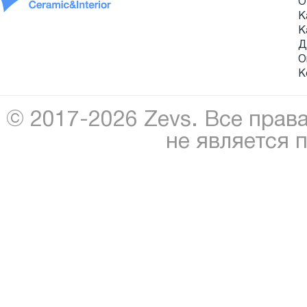
О
К
К
Д
О
К
© 2017-2026 Zevs. Все прав
не является 