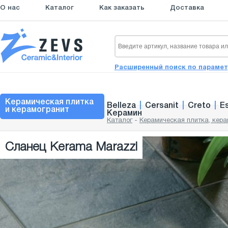
О нас
Каталог
Как заказать
Доставка
Расширенный поиск по параме
Керамическая плитка
Belleza
|
Cersanit
|
Creto
|
E
и керамогранит
Керамин
Каталог
-
Керамическая плитка, кера
Сланец Kerama Marazzi