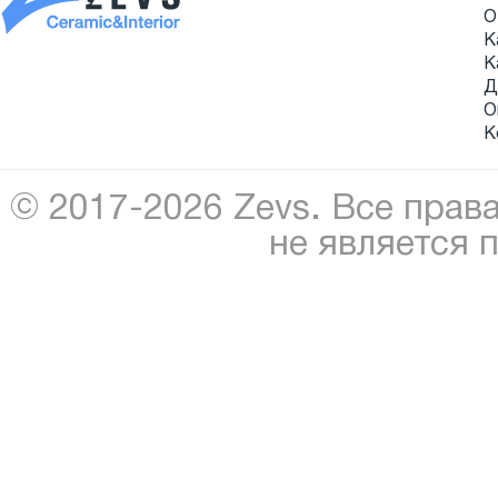
О
К
К
Д
О
К
© 2017-2026 Zevs. Все прав
не является 