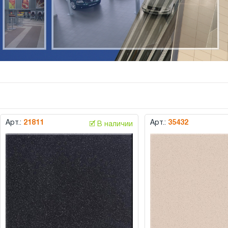
Арт.:
21811
Арт.:
35432
🗹 В наличии