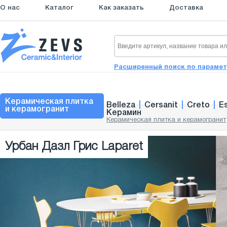
О нас
Каталог
Как заказать
Доставка
Расширенный поиск по параме
Керамическая плитка
Belleza
|
Cersanit
|
Creto
|
E
и керамогранит
Керамин
Керамическая плитка и керамогранит
Урбан Дазл Грис Laparet