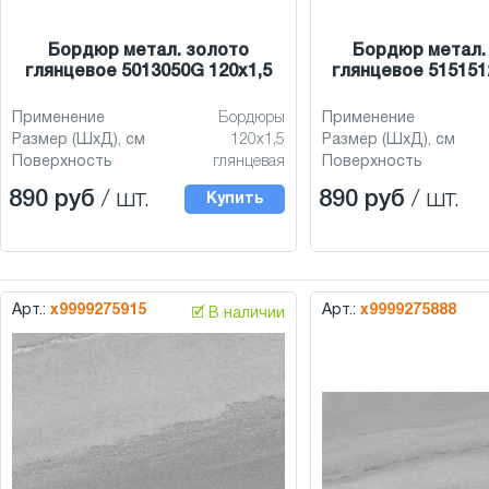
Бордюр метал. золото
Бордюр метал.
глянцевое 5013050G 120x1,5
глянцевое 515151
Применение
Бордюры
Применение
Размер (ШхД), см
120x1,5
Размер (ШхД), см
Поверхность
глянцевая
Поверхность
890 руб
/ шт.
890 руб
/ шт.
Купить
Арт.:
х9999275915
Арт.:
х9999275888
🗹 В наличии