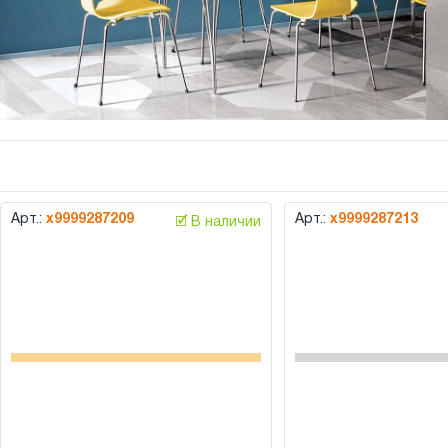
Арт.:
х9999287209
Арт.:
х9999287213
🗹 В наличии