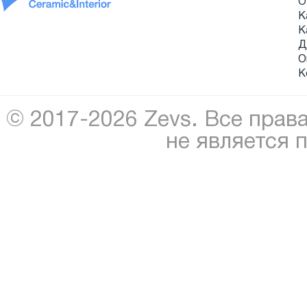
О
К
К
Д
О
К
© 2017-2026 Zevs. Все прав
не является 