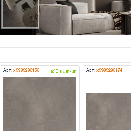
Арт.:
х9999293153
Арт.:
х9999293174
🗹 В наличии