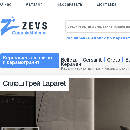
О нас
Каталог
Как заказать
Доставка
Расширенный поиск по параме
Керамическая плитка
Belleza
|
Cersanit
|
Creto
|
E
и керамогранит
Керамин
Керамическая плитка и керамогранит
Сплэш Грей Laparet