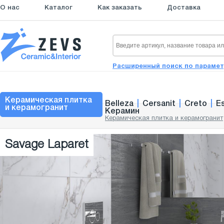
О нас
Каталог
Как заказать
Доставка
Расширенный поиск по параме
Керамическая плитка
Belleza
|
Cersanit
|
Creto
|
E
и керамогранит
Керамин
Керамическая плитка и керамогранит
Savage Laparet