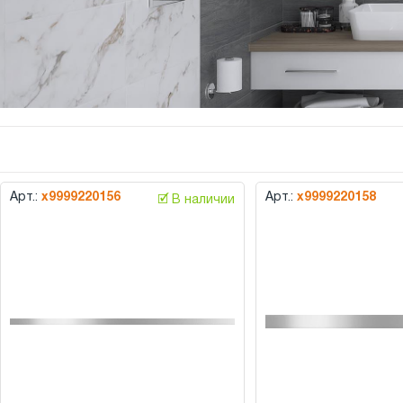
Арт.:
х9999220156
Арт.:
х9999220158
🗹 В наличии