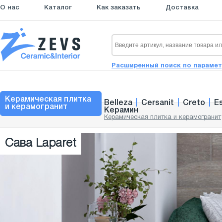
О нас
Каталог
Как заказать
Доставка
Расширенный поиск по параме
Керамическая плитка
Belleza
|
Cersanit
|
Creto
|
E
и керамогранит
Керамин
Керамическая плитка и керамогранит
Сава Laparet