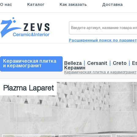
О нас
Каталог
Как заказать
Доставка
Расширенный поиск по параме
Керамическая плитка
Belleza
|
Cersanit
|
Creto
|
E
и керамогранит
Керамин
Керамическая плитка и керамогранит
Plazma Laparet