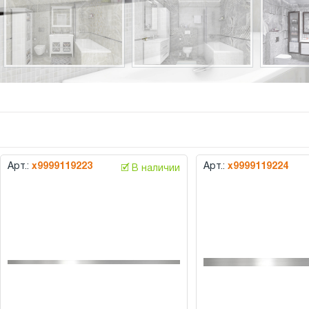
Арт.:
х9999119223
Арт.:
х9999119224
🗹 В наличии