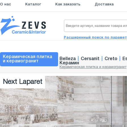
О нас
Каталог
Как заказать
Доставка
Расширенный поиск по параме
Керамическая плитка
Belleza
|
Cersanit
|
Creto
|
E
и керамогранит
Керамин
Керамическая плитка и керамогранит
Next Laparet