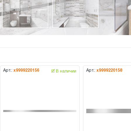
Арт.:
х9999220156
Арт.:
х9999220158
🗹 В наличии