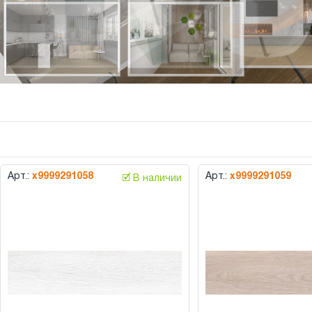
Арт.:
х9999291058
Арт.:
х9999291059
🗹 В наличии