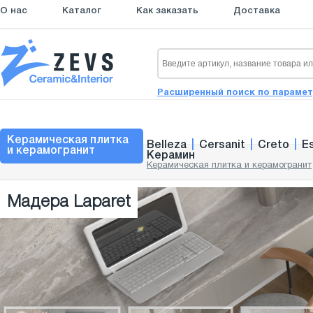
О нас
Каталог
Как заказать
Доставка
Расширенный поиск по параме
Керамическая плитка
Belleza
|
Cersanit
|
Creto
|
E
и керамогранит
Керамин
Керамическая плитка и керамогранит
Мадера Laparet