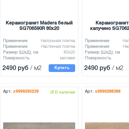
Керамогранит Madera белый
Керамогранит
SG706590R 80x20
капучино SG7062
Применение
Напольная плитка
Применение
На
Применение
Настенная плитка
Применение
На
Размер (ШхД), см
80x20
Размер (ШхД), см
Поверхность
матовая
Поверхность
2490 руб
/ м2
2490 руб
/ м2
Купить
Арт.:
х9999295239
Арт.:
х9999288388
🗹 В наличии