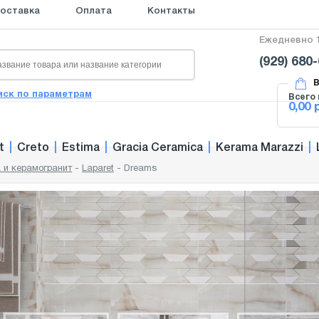
оставка
Оплата
Контакты
Ежедневно 1
(929) 680
В
иск по параметрам
Всего 
0,00 
t
|
Creto
|
Estima
|
Gracia Ceramica
|
Kerama Marazzi
|
 и керамогранит
-
Laparet
-
Dreams