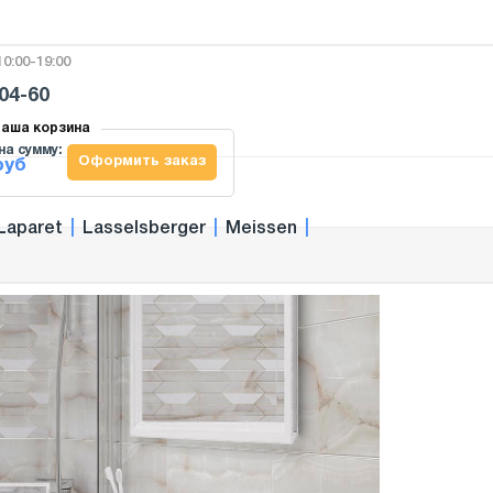
0:00-19:00
-04-60
аша корзина
на сумму:
Оформить заказ
руб
Laparet
|
Lasselsberger
|
Meissen
|