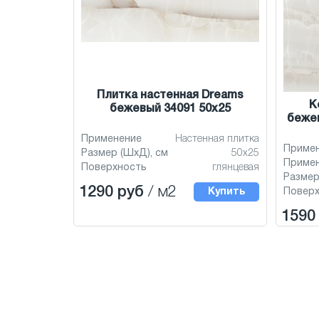
Плитка настенная Dreams
К
бежевый 34091 50x25
бежев
Применение
Настенная плитка
Приме
Размер (ШхД), см
50x25
Приме
Поверхность
глянцевая
Размер
1290 руб
/ м2
Купить
Повер
1590