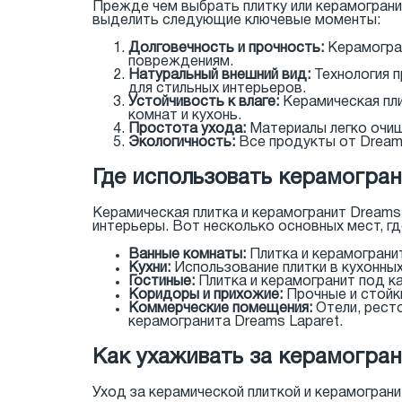
Прежде чем выбрать плитку или керамограни
выделить следующие ключевые моменты:
Долговечность и прочность:
Керамогран
повреждениям.
Натуральный внешний вид:
Технология п
для стильных интерьеров.
Устойчивость к влаге:
Керамическая пли
комнат и кухонь.
Простота ухода:
Материалы легко очищ
Экологичность:
Все продукты от Dreams
Где использовать керамогран
Керамическая плитка и керамогранит Dreams
интерьеры. Вот несколько основных мест, г
Ванные комнаты:
Плитка и керамогранит
Кухни:
Использование плитки в кухонных
Гостиные:
Плитка и керамогранит под к
Коридоры и прихожие:
Прочные и стойк
Коммерческие помещения:
Отели, рест
керамогранита Dreams Laparet.
Как ухаживать за керамогран
Уход за керамической плиткой и керамогран