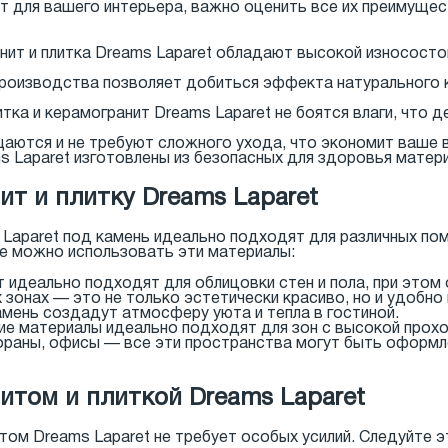
т для вашего интерьера, важно оценить все их преимущес
ит и плитка Dreams Laparet обладают высокой износосто
роизводства позволяет добиться эффекта натурального 
тка и керамогранит Dreams Laparet не боятся влаги, что 
аются и не требуют сложного ухода, что экономит ваше 
 Laparet изготовлены из безопасных для здоровья матер
ит и плитку Dreams Laparet
 Laparet под камень идеально подходят для различных по
де можно использовать эти материалы:
 идеально подходят для облицовки стен и пола, при этом
 зонах — это не только эстетически красиво, но и удобно 
амень создадут атмосферу уюта и тепла в гостиной.
ие материалы идеально подходят для зон с высокой прох
ораны, офисы — все эти пространства могут быть оформле
итом и плиткой Dreams Laparet
итом Dreams Laparet не требует особых усилий. Следуйте