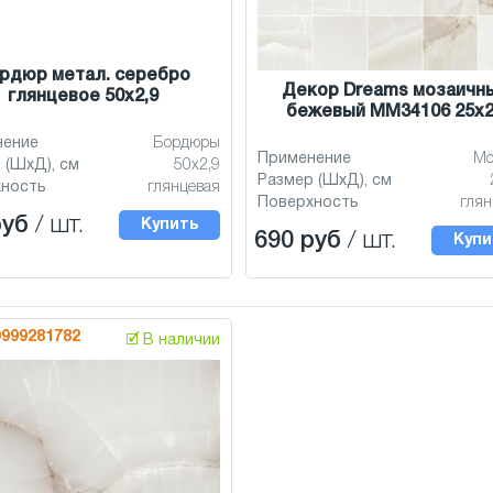
рдюр метал. серебро
Декор Dreams мозаичн
глянцевое 50x2,9
бежевый MM34106 25x
нение
Бордюры
Применение
Мо
 (ШхД), см
50x2,9
Размер (ШхД), см
хность
глянцевая
Поверхность
глян
руб
/ шт.
Купить
690 руб
/ шт.
Купи
9999281782
🗹 В наличии