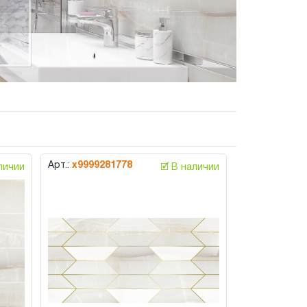
Арт.:
х9999281778
аличии
🗹 В наличии