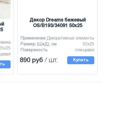
Декор Dreams бежевый
ый
OS/B193/34091 50x25
25
Применение
Декоративные элементы
заика
Размер (ШхД), см
50x25
25x25
Поверхность
глянцевая
цевая
890 руб
/ шт.
Купить
ть