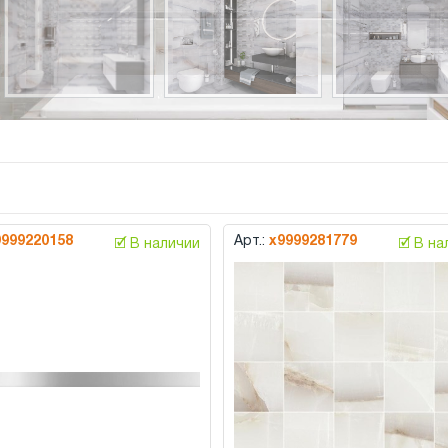
9999220158
Арт.:
х9999281779
🗹 В наличии
🗹 В н