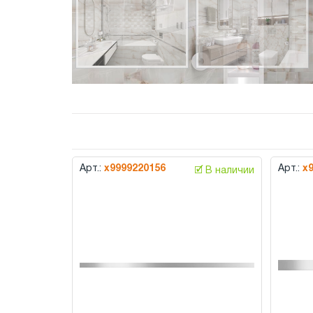
Арт.:
х9999220156
Арт.:
х
🗹 В наличии