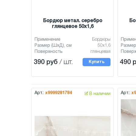
Бордюр метал. серебро
Бо
глянцевое 50x1,6
Применение
Бордюры
Приме
Размер (ШхД), см
50x1,6
Размер
Поверхность
глянцевая
Повер
390 руб
/ шт.
490 
Купить
Арт.:
х9999281784
Арт.:
х
🗹 В наличии