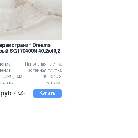
ерамогранит Dreams
ый SG170400N 40,2x40,2
нение
Напольная плитка
нение
Настенная плитка
 (ШхД), см
40,2x40,2
хность
матовая
 руб
/ м2
Купить