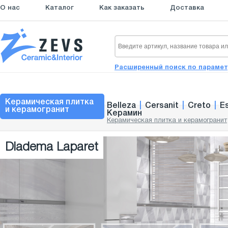
О нас
Каталог
Как заказать
Доставка
Расширенный поиск по параме
Керамическая плитка
Belleza
|
Cersanit
|
Creto
|
E
и керамогранит
Керамин
Керамическая плитка и керамогранит
Diadema Laparet