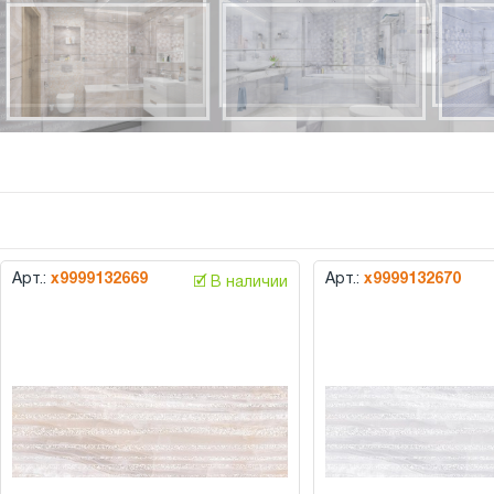
Арт.:
х9999132669
Арт.:
х9999132670
🗹 В наличии