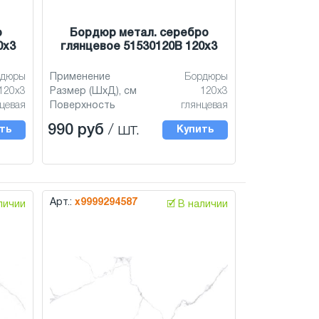
о
Бордюр метал. серебро
0x3
глянцевое 51530120B 120x3
рдюры
Применение
Бордюры
120x3
Размер (ШхД), см
120x3
цевая
Поверхность
глянцевая
990 руб
/ шт.
ть
Купить
Арт.:
х9999294587
аличии
🗹 В наличии