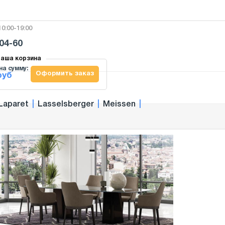
0:00-19:00
-04-60
аша корзина
на сумму:
Оформить заказ
руб
Laparet
|
Lasselsberger
|
Meissen
|