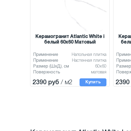
Керамогранит Atlantic White i
Керам
белый 60x60 Матовый
бел
Применение
Напольная плитка
Приме
Применение
Настенная плитка
Приме
Размер (ШхД), см
60x60
Размер
Поверхность
матовая
Повер
2390 руб
/ м2
2390
Купить