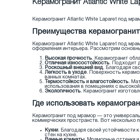
Керамогранит Atlantic White L
Керамогранит Atlantic White Laparet под мр
Преимущества керамогранита 
Керамогранит Atlantic White Laparet под мр
оформления интерьера. Рассмотрим основны
Высокая прочность
. Керамогранит обл
Отличная износостойкость
. Подходит 
Роскошный внешний вид
. Благодаря св
Легкость в уходе
. Поверхность керамог
ванных комнатах.
Термостойкость и влагостойкость
. Ма
использования в помещениях с высоко
Экологичность
. Керамогранит изготовл
Где использовать керамограни
Керамогранит под мрамор — это универсальн
коммерческих пространств. Вот несколько п
Кухни
. Благодаря своей устойчивости 
стен на кухне.
Ванные комнаты
. Мраморные оттенки и