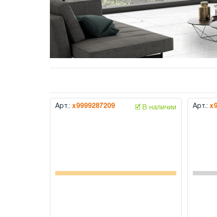
Арт.:
х9999287209
Арт.:
х
🗹 В наличии