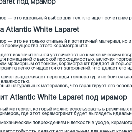
aparet под мрамор
амор — это идеальный выбор для тех, кто ищет сочетание
Atlantic White Laparet
амор — это не только стильный и эстетичный материал, но 
е преимущества этого керамогранита:
адает исключительной устойчивостью к механическим пов
для помещений с высокой проходимостью, включая торгов
оим мраморным оттенкам, керамогранит придает интерьеру
ранита легко очищается от загрязнений, что делает его и
териал выдерживает перепады температур и не боится вла
й влажностью.
ен из натуральных материалов, что гарантирует его безоп
т Atlantic White Laparet под мрамор
ый материал, который можно использовать в различных по
римеров, где этот керамогранит будет выглядеть идеальн
к механическим повреждениям и легкости в уходе, керамог
 влагостойкость делают его идеальным для ванных комнат