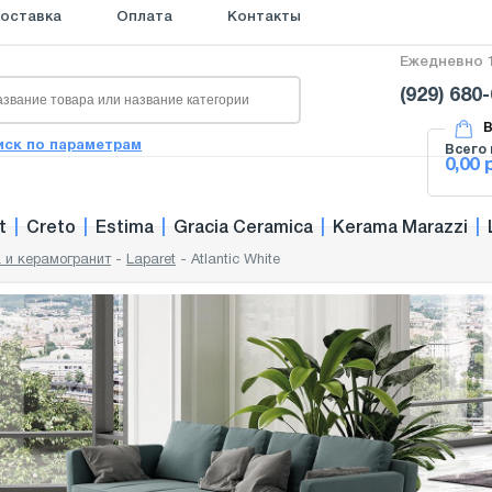
оставка
Оплата
Контакты
Ежедневно 1
(929) 680
В
иск по параметрам
Всего 
0,00 
t
|
Creto
|
Estima
|
Gracia Ceramica
|
Kerama Marazzi
|
 и керамогранит
-
Laparet
-
Atlantic White