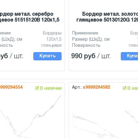
рдюр метал. серебро
Бордюр метал. золот
цевое 51515120B 120x1,5
глянцевое 50130120G 12
нение
Бордюры
Применение
Бо
 (ШхД), см
120x1,5
Размер (ШхД), см
хность
глянцевая
Поверхность
глян
руб
/ шт.
990 руб
/ шт.
Купить
Купи
9999294554
Арт.:
х9999294582
🗹 В наличии
🗹 В н