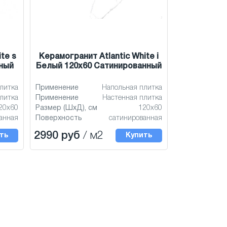
te s
Керамогранит Atlantic White i
ный
Белый 120x60 Сатинированный
литка
Применение
Напольная плитка
литка
Применение
Настенная плитка
20x60
Размер (ШхД), см
120x60
анная
Поверхность
сатинированная
2990 руб
/ м2
ть
Купить