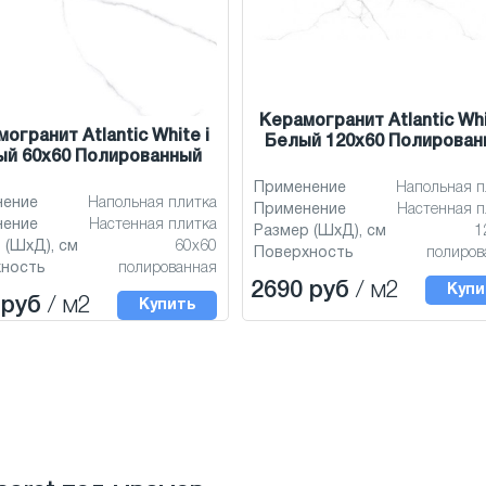
Керамогранит Atlantic Whi
огранит Atlantic White i
Белый 120x60 Полирован
ый 60x60 Полированный
Применение
Напольная п
нение
Напольная плитка
Применение
Настенная п
нение
Настенная плитка
Размер (ШхД), см
1
 (ШхД), см
60x60
Поверхность
полиров
хность
полированная
2690 руб
/ м2
Купи
 руб
/ м2
Купить