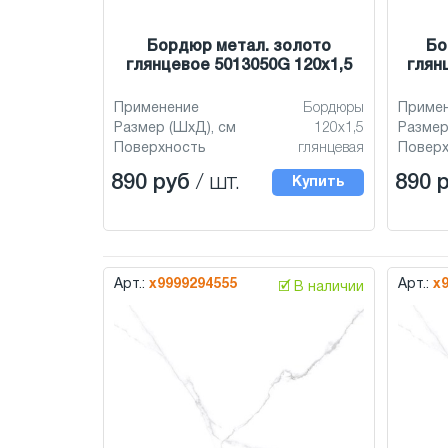
Бордюр метал. золото
Бо
глянцевое 5013050G 120x1,5
глян
Применение
Бордюры
Приме
Размер (ШхД), см
120x1,5
Размер
Поверхность
глянцевая
Повер
890 руб
/ шт.
890 
Купить
Арт.:
х9999294555
Арт.:
х
🗹 В наличии