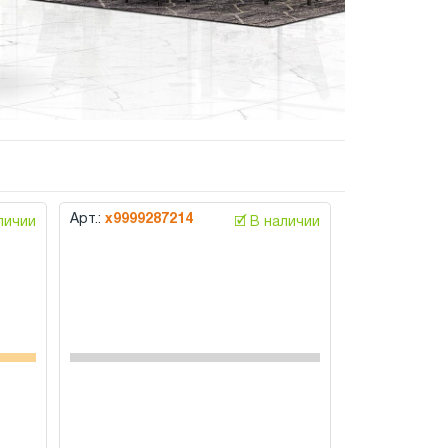
Арт.:
х9999287214
аличии
🗹 В наличии