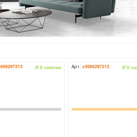
9999287213
Арт.:
х9999287212
🗹 В наличии
🗹 В н