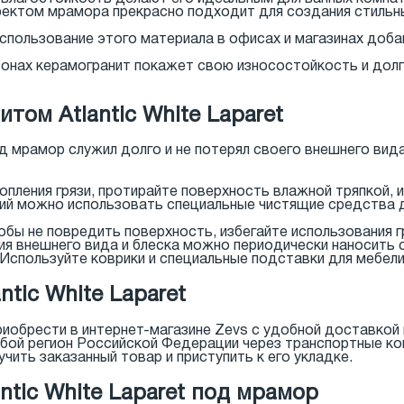
фектом мрамора прекрасно подходит для создания стильн
Использование этого материала в офисах и магазинах доб
 зонах керамогранит покажет свою износостойкость и дол
том Atlantic White Laparet
под мрамор служил долго и не потерял своего внешнего вид
опления грязи, протирайте поверхность влажной тряпкой,
ений можно использовать специальные чистящие средства 
тобы не повредить поверхность, избегайте использования 
ния внешнего вида и блеска можно периодически наносить 
 Используйте коврики и специальные подставки для мебел
tic White Laparet
приобрести в интернет-магазине Zevs с удобной доставко
бой регион Российской Федерации через транспортные ко
ить заказанный товар и приступить к его укладке.
ntic White Laparet под мрамор