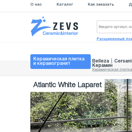
О нас
Каталог
Как заказать
Д
Расширенный по
Керамическая плитка
Belleza
|
Cersani
и керамогранит
Керамин
Керамическая плитка
Atlantic White Laparet