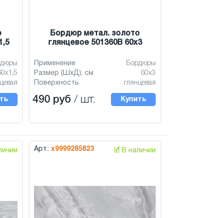
о
Бордюр метал. золото
1,5
глянцевое 501360В 60x3
рдюры
Применение
Бордюры
60x1,5
Размер (ШхД), см
60x3
цевая
Поверхность
глянцевая
490 руб
/ шт.
ть
Купить
Арт.:
х9999285823
аличии
🗹 В наличии