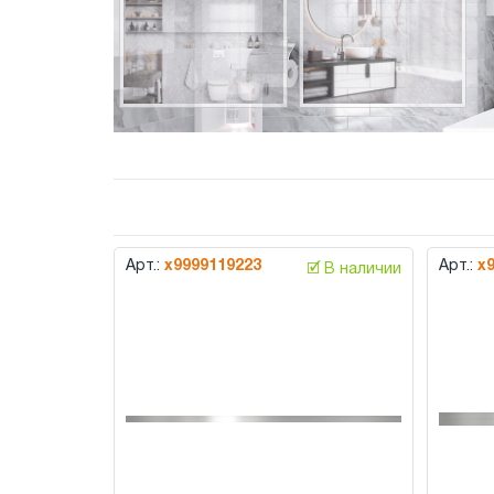
Арт.:
х9999119223
Арт.:
х
🗹 В наличии