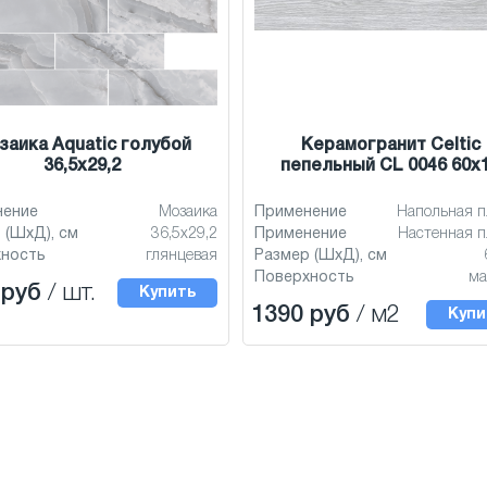
заика Aquatic голубой
Керамогранит Celtic
36,5x29,2
пепельный CL 0046 60x
нение
Мозаика
Применение
Напольная п
 (ШхД), см
36,5x29,2
Применение
Настенная п
хность
глянцевая
Размер (ШхД), см
Поверхность
ма
 руб
/ шт.
Купить
1390 руб
/ м2
Купи