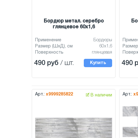
Бордюр метал. серебро
Бо
глянцевое 60x1,6
Применение
Бордюры
Приме
Размер (ШхД), см
60x1,6
Размер
Поверхность
глянцевая
Повер
490 руб
/ шт.
490 
Купить
Арт.:
х9999285822
Арт.:
х
🗹 В наличии