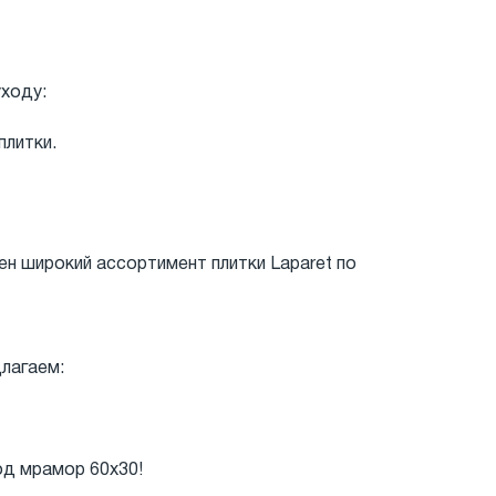
уходу:
плитки.
ен широкий ассортимент плитки Laparet по
лагаем:
од мрамор 60x30!