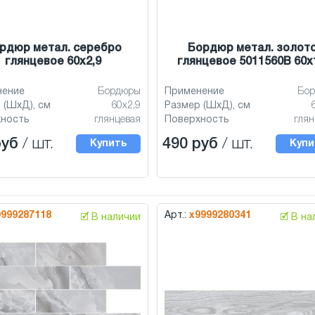
рдюр метал. серебро
Бордюр метал. золот
глянцевое 60x2,9
глянцевое 5011560В 60x
нение
Бордюры
Применение
Бо
 (ШхД), см
60x2,9
Размер (ШхД), см
хность
глянцевая
Поверхность
глян
руб
/ шт.
490 руб
/ шт.
Купить
Купи
9999287118
Арт.:
х9999280341
🗹 В наличии
🗹 В н