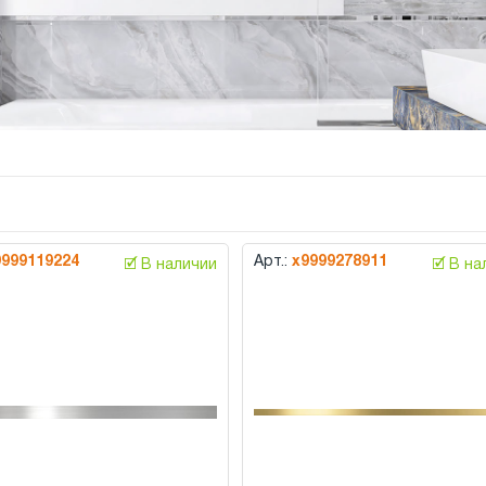
9999119224
Арт.:
х9999278911
🗹 В наличии
🗹 В н