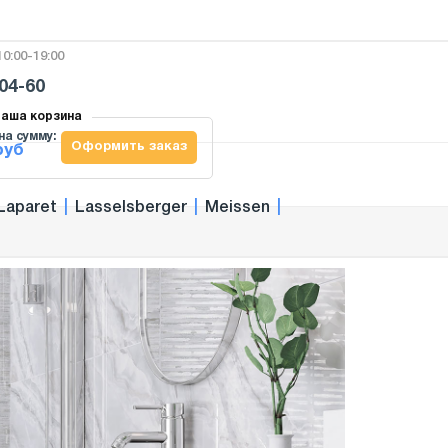
0:00-19:00
-04-60
аша корзина
на сумму:
Оформить заказ
руб
Laparet
|
Lasselsberger
|
Meissen
|