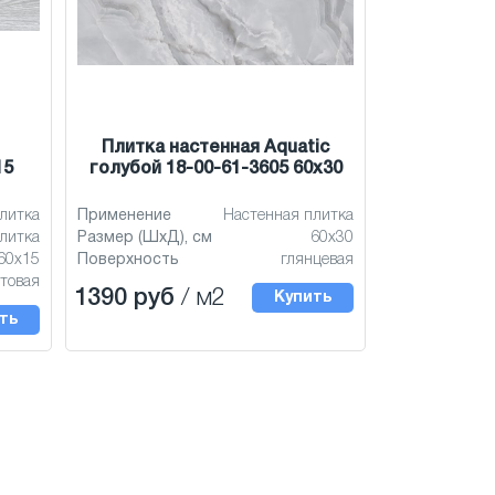
Плитка настенная Aquatic
15
голубой 18-00-61-3605 60x30
литка
Применение
Настенная плитка
литка
Размер (ШхД), см
60x30
60x15
Поверхность
глянцевая
товая
1390 руб
/ м2
Купить
ть