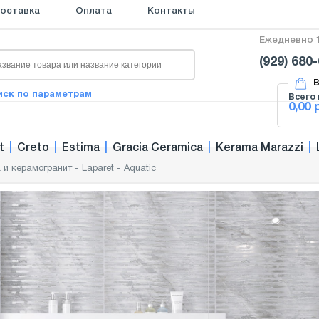
оставка
Оплата
Контакты
Ежедневно 1
(929) 680
В
иск по параметрам
Всего 
0,00 
t
|
Creto
|
Estima
|
Gracia Ceramica
|
Kerama Marazzi
|
 и керамогранит
-
Laparet
-
Aquatic