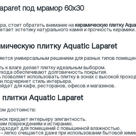
Laparet под мрамор 60x30
ра, стоит обратить внимание на
керамическую плитку Aqua
тает эстетику натурального камня и прочность керамики. 
мическую плитку Aquatic Laparet
вляется универсальным решением для разных типов помещен
ь к влаге делает плитку идеальным выбором.
ухода обеспечивают долговечность покрытия.
 позволяет использовать плитку в зонах с высокой прохо
 подчеркнет стиль интерьера.
ойдет для кафе, ресторанов, офисов и магазинов.
плитки Aquatic Laparet
дом достоинств:
нок придает интерьеру элегантность.
ким повреждениям и истиранию.
подходит для помещений с повышенной влажностью.
– легко очищается даже при использовании бытовой химии