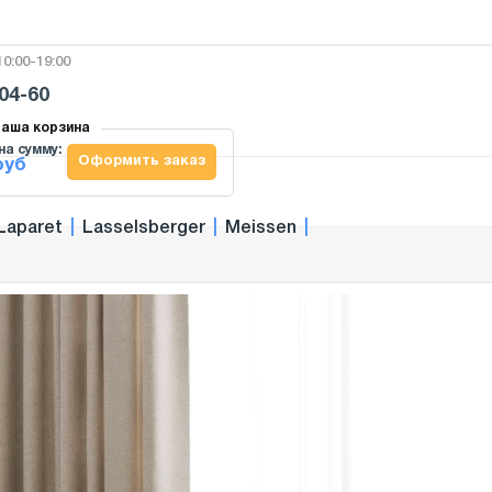
0:00-19:00
-04-60
аша корзина
на сумму:
Оформить заказ
руб
Laparet
|
Lasselsberger
|
Meissen
|