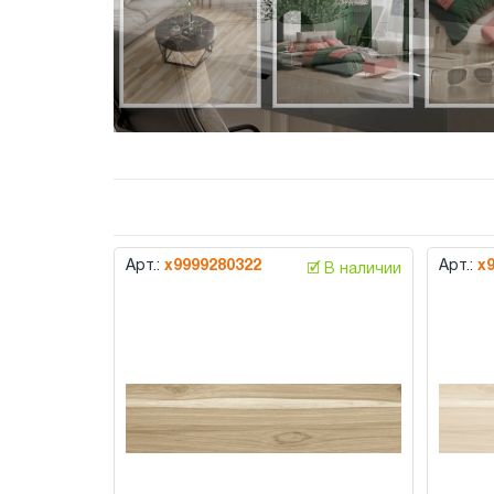
Арт.:
х9999280322
Арт.:
х
🗹 В наличии