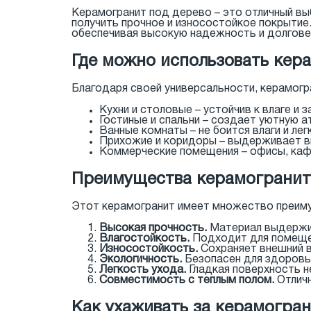
Керамогранит под дерево – это отличный вы
получить прочное и износостойкое покрыти
обеспечивая высокую надежность и долгове
Где можно использовать кера
Благодаря своей универсальности, керамог
Кухни и столовые – устойчив к влаге и з
Гостиные и спальни – создает уютную 
Ванные комнаты – не боится влаги и ле
Прихожие и коридоры – выдерживает вы
Коммерческие помещения – офисы, кафе
Преимущества керамогранита
Этот керамогранит имеет множество преиму
Высокая прочность.
Материал выдержив
Влагостойкость.
Подходит для помеще
Износостойкость.
Сохраняет внешний в
Экологичность.
Безопасен для здоровь
Легкость ухода.
Гладкая поверхность не
Совместимость с теплым полом.
Отличн
Как ухаживать за керамогран