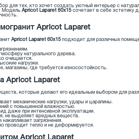
бор для тех, кто хочет создать уютный интерьер с натура
е. Модель
Apricot Laparet 60x15
сочетает в себе эстетику д
чность.
могранит Apricot Laparet
ранит
Apricot Laparet 60x15
подходит для различных помеще
агрязнениям.
атмосферу натурального дерева.
гко очищается.
сокие нагрузки.
, магазины, где требуется износостойкость.
 Apricot Laparet
ществ, которые делают его идеальным выбором для разл
ает механические нагрузки, удары и царапины.
ний с повышенной влажностью.
ид даже при интенсивной эксплуатации.
я, не выделяет вредных веществ.
 накапливает загрязнения.
о проводит тепло и не деформируется.
итом Apricot Laparet