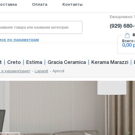
оставка
Оплата
Контакты
Ежедневно 1
(929) 680
В
иск по параметрам
Всего 
0,00 
t
|
Creto
|
Estima
|
Gracia Ceramica
|
Kerama Marazzi
|
 и керамогранит
-
Laparet
-
Apricot