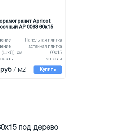
ерамогранит Apricot
сочный AP 0068 60x15
нение
Напольная плитка
нение
Настенная плитка
 (ШхД), см
60x15
хность
матовая
 руб
/ м2
Купить
60x15 под дерево