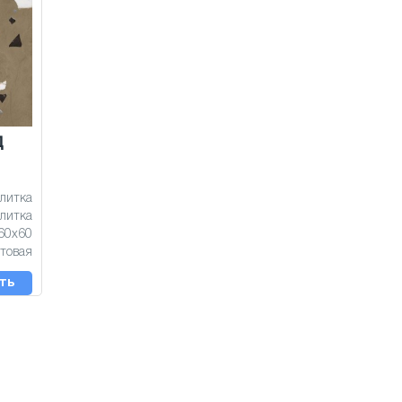
Д
литка
литка
60x60
товая
ть