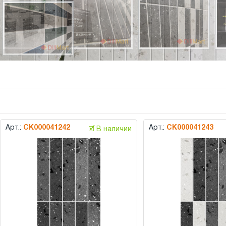
Арт.:
СК000041242
Арт.:
СК000041243
🗹 В наличии