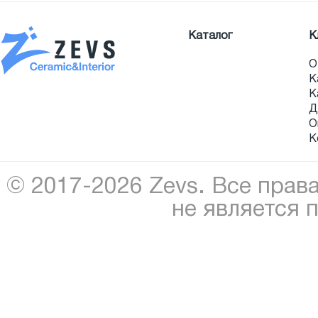
Каталог
К
О
К
К
Д
О
К
© 2017-2026 Zevs. Все прав
не является 