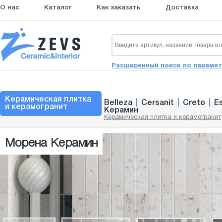
О нас
Каталог
Как заказать
Доставка
Расширенный поиск по параме
Керамическая плитка
Belleza
|
Cersanit
|
Creto
|
E
и керамогранит
Керамин
Керамическая плитка и керамогранит
Морена Керамин