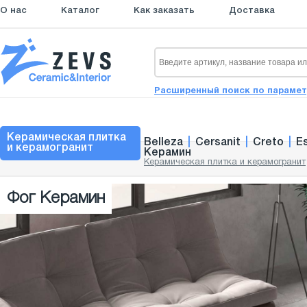
О нас
Каталог
Как заказать
Доставка
Расширенный поиск по параме
Керамическая плитка
Belleza
|
Cersanit
|
Creto
|
E
и керамогранит
Керамин
Керамическая плитка и керамогранит
Фог Керамин