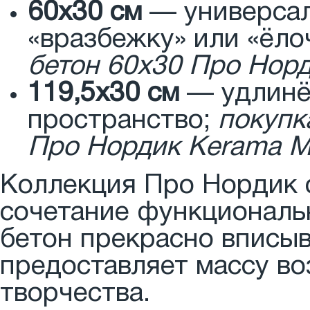
60x30 см
— универсал
«вразбежку» или «ёло
бетон 60x30 Про Норд
119,5x30 см
— удлинё
пространство;
покупк
Про Нордик Kerama M
Коллекция Про Нордик о
сочетание функциональн
бетон прекрасно вписы
предоставляет массу в
творчества.