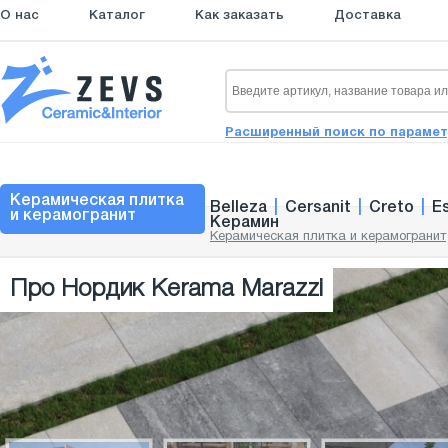
О нас
Каталог
Как заказать
Доставка
Расширенный поиск по параме
Керамическая плитка
Belleza
|
Cersanit
|
Creto
|
E
и керамогранит
Керамин
Керамическая плитка и керамогранит
Про Нордик Kerama Marazzi