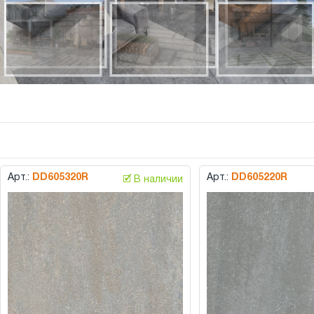
Арт.:
DD605320R
Арт.:
DD605220R
🗹 В наличии