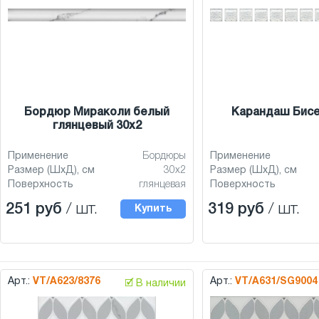
Бордюр Мираколи белый
Карандаш Бис
глянцевый 30x2
Применение
Бордюры
Применение
Размер (ШхД), см
30x2
Размер (ШхД), см
Поверхность
глянцевая
Поверхность
251 руб
/ шт.
319 руб
/ шт.
Купить
Арт.:
VT/A623/8376
Арт.:
VT/A631/SG9004
🗹 В наличии