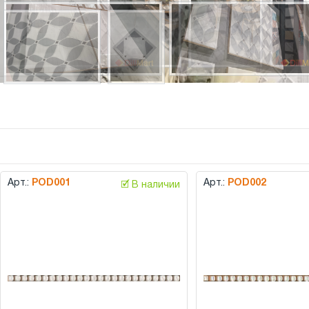
Арт.:
POD001
Арт.:
POD002
🗹 В наличии