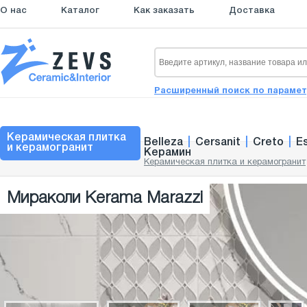
О нас
Каталог
Как заказать
Доставка
Расширенный поиск по параме
Керамическая плитка
Belleza
|
Cersanit
|
Creto
|
E
и керамогранит
Керамин
Керамическая плитка и керамогранит
Мираколи Kerama Marazzi