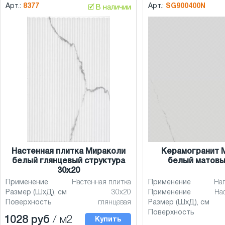
Арт.:
8377
Арт.:
SG900400N
🗹 В наличии
Настенная плитка Мираколи
Керамогранит 
белый глянцевый структура
белый матовы
30x20
Применение
Настенная плитка
Применение
На
Размер (ШхД), см
30x20
Применение
На
Поверхность
глянцевая
Размер (ШхД), см
Поверхность
1028 руб
/ м2
Купить