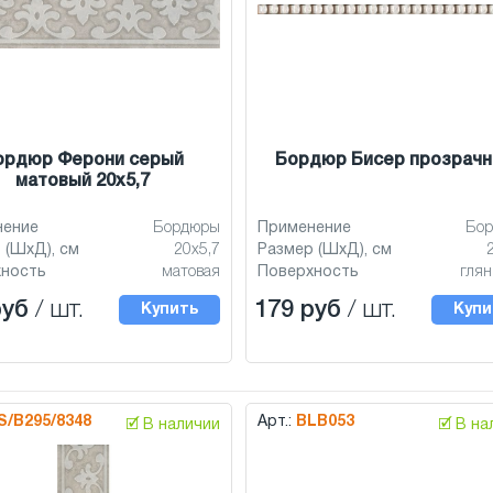
ордюр Ферони серый
Бордюр Бисер прозрач
матовый 20x5,7
нение
Бордюры
Применение
Бо
 (ШхД), см
20x5,7
Размер (ШхД), см
хность
матовая
Поверхность
глян
руб
/ шт.
179 руб
/ шт.
Купить
Купи
S/B295/8348
Арт.:
BLB053
🗹 В наличии
🗹 В н