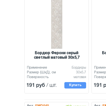
Бордюр Ферони серый
Б
светлый матовый 30x5,7
Применение
Бордюры
Приме
Размер (ШхД), см
30x5,7
Размер
Поверхность
матовая
Повер
191 руб
/ шт.
191 
Купить