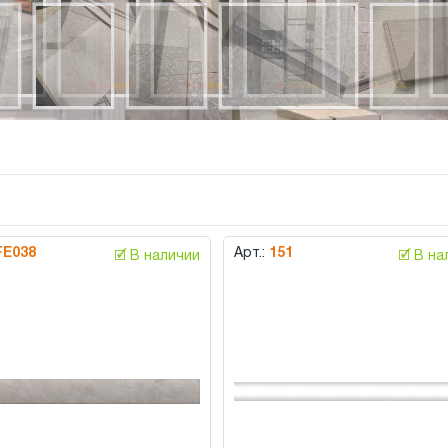
FE038
Арт.:
151
🗹 В наличии
🗹 В н