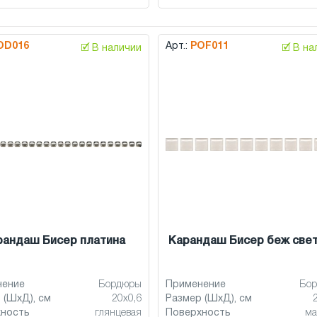
OD016
Арт.:
POF011
🗹 В наличии
🗹 В н
рандаш Бисер платина
Карандаш Бисер беж све
нение
Бордюры
Применение
Бо
 (ШхД), см
20x0,6
Размер (ШхД), см
хность
глянцевая
Поверхность
ма