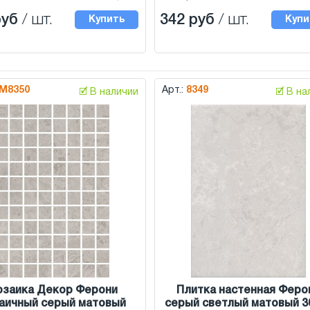
руб
/ шт.
342 руб
/ шт.
Купить
Купи
M8350
Арт.:
8349
🗹 В наличии
🗹 В н
заика Декор Ферони
Плитка настенная Феро
аичный серый матовый
серый светлый матовый 3