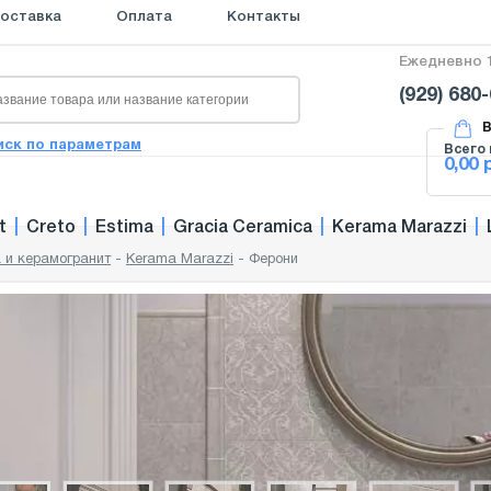
оставка
Оплата
Контакты
Ежедневно 1
(929) 680
В
иск по параметрам
Всего 
0,00 
t
|
Creto
|
Estima
|
Gracia Ceramica
|
Kerama Marazzi
|
 и керамогранит
-
Kerama Marazzi
-
Ферони