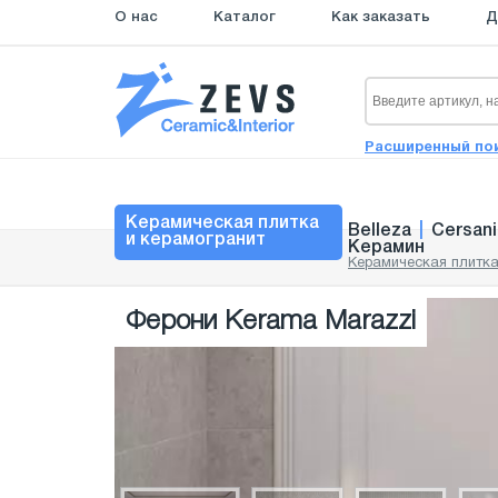
О нас
Каталог
Как заказать
Д
Расширенный по
Керамическая плитка
Belleza
|
Cersani
и керамогранит
Керамин
Керамическая плитка
Ферони Kerama Marazzi