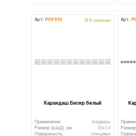
Арт.:
POF010
Арт.:
P
🗹 В наличии
Карандаш Бисер белый
Ка
Применение
Бордюры
Приме
Размер (ШхД), см
20x1,4
Размер
Поверхность
глянцевая
Повер