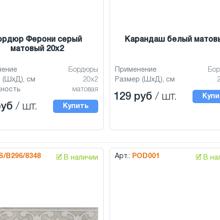
ордюр Ферони серый
Карандаш белый матов
матовый 20x2
нение
Бордюры
Применение
Бо
 (ШхД), см
20x2
Размер (ШхД), см
хность
матовая
129 руб
/ шт.
Купи
руб
/ шт.
Купить
S/B296/8348
Арт.:
POD001
🗹 В наличии
🗹 В н