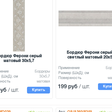
Бордюр Ферони серы
ордюр Ферони серый
светлый матовый 20x
матовый 30x5,7
Применение
Бо
нение
Бордюры
Размер (ШхД), см
 (ШхД), см
30x5,7
Поверхность
ма
хность
матовая
199 руб
/ шт.
Купи
руб
/ шт.
Купить