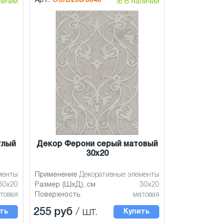
Арт.:
OS/B260/8348
аличии
🗹 В наличии
тлый
Декор Ферони серый матовый
30x20
менты
Применение
Декоративные элементы
30x20
Размер (ШхД), см
30x20
товая
Поверхность
матовая
255 руб
/ шт.
ть
Купить