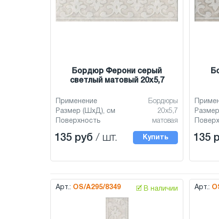
Бордюр Ферони серый
Б
светлый матовый 20x5,7
Применение
Бордюры
Приме
Размер (ШхД), см
20x5,7
Размер
Поверхность
матовая
Повер
135 руб
/ шт.
135 
Купить
Арт.:
OS/A295/8349
Арт.:
O
🗹 В наличии