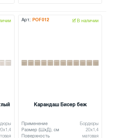
Арт.:
POF012
аличии
🗹 В наличии
тлый
Карандаш Бисер беж
рдюры
Применение
Бордюры
20x1,4
Размер (ШхД), см
20x1,4
товая
Поверхность
матовая