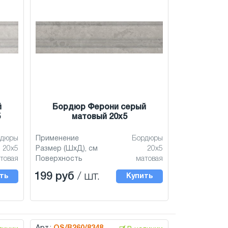
й
Бордюр Ферони серый
5
матовый 20х5
рдюры
Применение
Бордюры
20х5
Размер (ШхД), см
20х5
товая
Поверхность
матовая
199 руб
/ шт.
ть
Купить