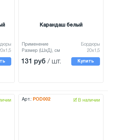
ый
Карандаш белый
рдюры
Применение
Бордюры
20x1,5
Размер (ШхД), см
20x1,5
131 руб
/ шт.
ть
Купить
Арт.:
POD002
аличии
🗹 В наличии