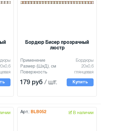
ный
Бордюр Бисер прозрачный
люстр
рдюры
Применение
Бордюры
20x0,6
Размер (ШхД), см
20x0,6
цевая
Поверхность
глянцевая
179 руб
/ шт.
ть
Купить
Арт.:
BLB052
аличии
🗹 В наличии