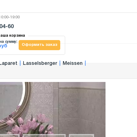
0:00-19:00
-04-60
аша корзина
на сумму:
Оформить заказ
руб
Laparet
|
Lasselsberger
|
Meissen
|