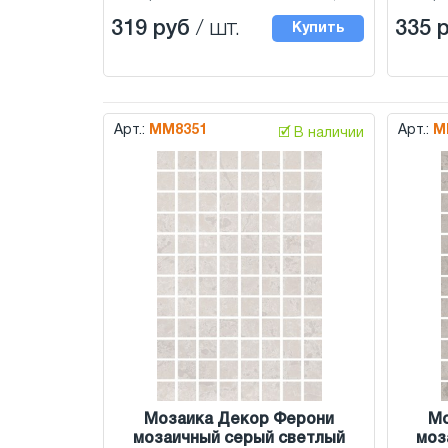
319 руб
/ шт.
335 
Купить
Арт.:
MM8351
Арт.:
M
🗹 В наличии
Мозаика Декор Ферони
Мо
мозаичный серый светлый
моз