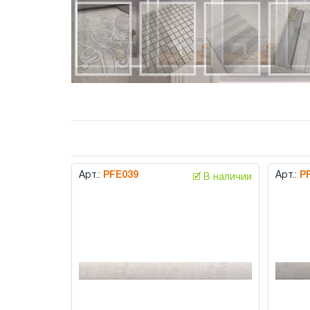
Арт.:
PFE039
Арт.:
P
🗹 В наличии