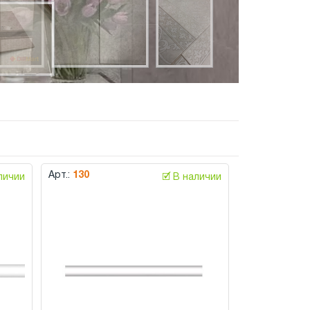
Арт.:
130
аличии
🗹 В наличии