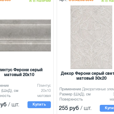
MD039
Арт.:
OS/A260/8349
🗹 В наличии
🗹 В н
линтус Ферони серый
Декор Ферони серый све
матовый 20x10
матовый 30x20
нение
Плинтус
Применение
Декоративные эле
 (ШхД), см
20x10
Размер (ШхД), см
хность
матовая
Поверхность
ма
руб
/ шт.
Купить
255 руб
/ шт.
Купи