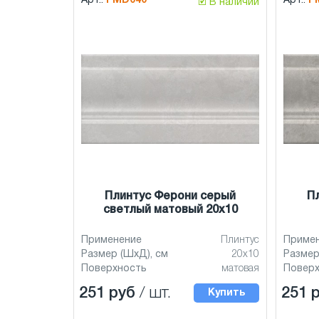
Арт.:
FMD040
Арт.:
F
🗹 В наличии
Плинтус Ферони серый
П
светлый матовый 20x10
Применение
Плинтус
Приме
Размер (ШхД), см
20x10
Размер
Поверхность
матовая
Повер
251 руб
/ шт.
251 
Купить