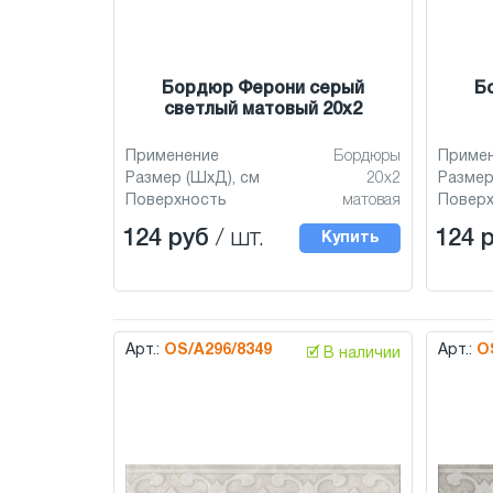
Бордюр Ферони серый
Б
светлый матовый 20x2
Применение
Бордюры
Приме
Размер (ШхД), см
20x2
Размер
Поверхность
матовая
Повер
124 руб
/ шт.
124 
Купить
Арт.:
OS/A296/8349
Арт.:
O
🗹 В наличии