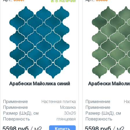
Арт.:
65007
Арт.:
65008
🗹 В наличии
Арабески Майолика синий
Арабески Майоли
Применение
Настенная плитка
Применение
На
Применение
Мозаика
Применение
Размер (ШхД), см
30x26
Размер (ШхД), см
Поверхность
глянцевая
Поверхность
5598 руб
/ м2
5598 руб
/ м2
Купить