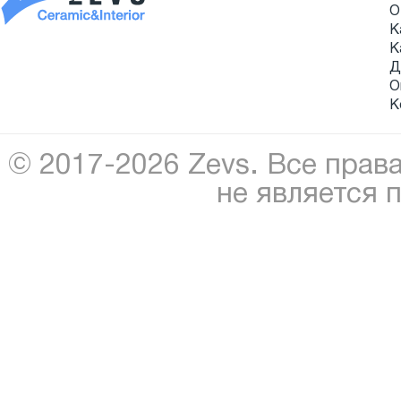
О
К
К
Д
О
К
© 2017-2026 Zevs. Все прав
не является 