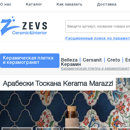
О нас
Каталог
Как заказать
Доставка
Расширенный поиск по параме
Керамическая плитка
Belleza
|
Cersanit
|
Creto
|
E
и керамогранит
Керамин
Керамическая плитка и керамогранит
Арабески Тоскана Kerama Marazzi