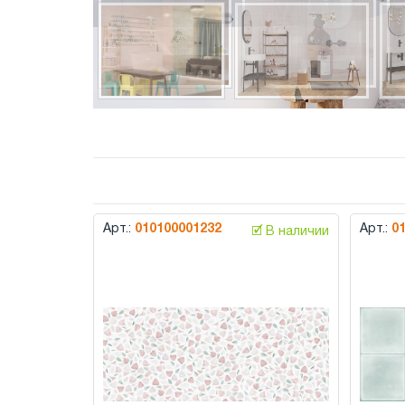
Арт.:
010100001232
Арт.:
0
🗹 В наличии