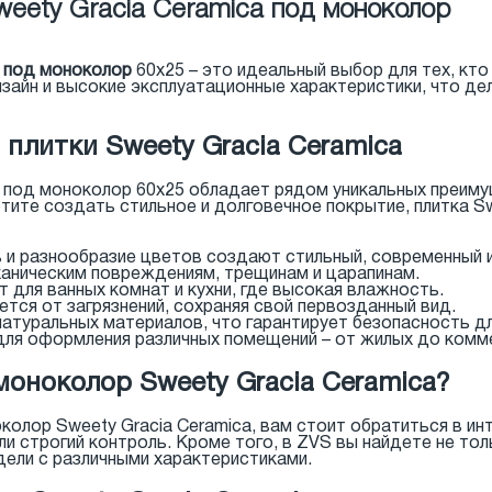
weety Gracia Ceramica под моноколор
a под моноколор
60x25 – это идеальный выбор для тех, кто
изайн и высокие эксплуатационные характеристики, что д
плитки Sweety Gracia Ceramica
ca под моноколор 60x25 обладает рядом уникальных преим
тите создать стильное и долговечное покрытие, плитка S
ь и разнообразие цветов создают стильный, современный 
еханическим повреждениям, трещинам и царапинам.
т для ванных комнат и кухни, где высокая влажность.
ется от загрязнений, сохраняя свой первозданный вид.
 натуральных материалов, что гарантирует безопасность д
для оформления различных помещений – от жилых до комм
 моноколор Sweety Gracia Ceramica?
околор Sweety Gracia Ceramica, вам стоит обратиться в и
и строгий контроль. Кроме того, в ZVS вы найдете не то
дели с различными характеристиками.