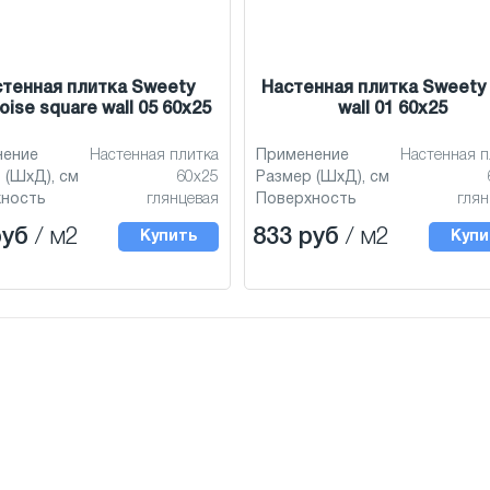
тенная плитка Sweety
Настенная плитка Sweety 
oise square wall 05 60x25
wall 01 60x25
нение
Настенная плитка
Применение
Настенная п
 (ШхД), см
60x25
Размер (ШхД), см
хность
глянцевая
Поверхность
глян
руб
/ м2
833 руб
/ м2
Купить
Купи