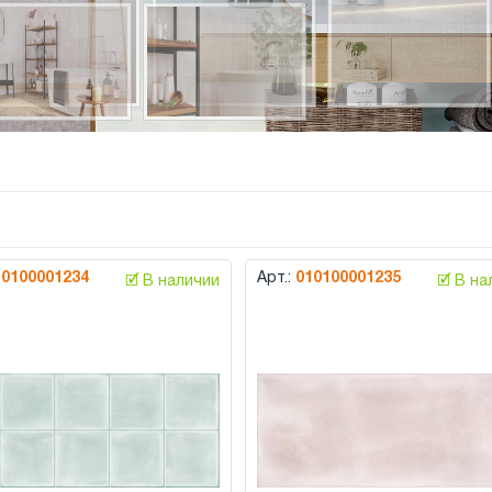
10100001234
Арт.:
010100001235
🗹 В наличии
🗹 В н