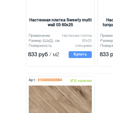
Настенная плитка Sweety multi
Нас
wall 03 60x25
turqu
Применение
Настенная плитка
Приме
Размер (ШхД), см
60x25
Размер
Поверхность
глянцевая
Повер
833 руб
/ м2
833 
Купить
Арт.:
010400000984
🗹 В наличии