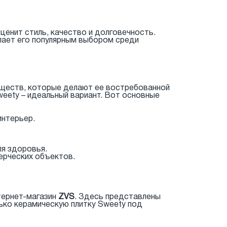
 ценит стиль, качество и долговечность.
елает его популярным выбором среди
уществ, которые делают ее востребованной
weety – идеальный вариант. Вот основные
интерьер.
ля здоровья.
ерческих объектов.
нтернет-магазин
ZVS
. Здесь представлены
лько керамическую плитку Sweety под