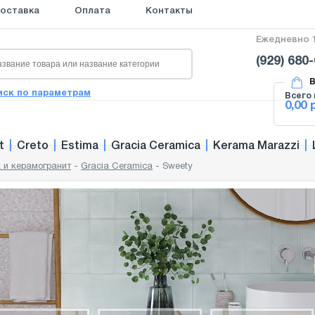
оставка
Оплата
Контакты
Ежедневно 1
(929) 680
В
иск по параметрам
Всего 
0,00 
t
|
Creto
|
Estima
|
Gracia Ceramica
|
Kerama Marazzi
|
 и керамогранит
-
Gracia Ceramica
-
Sweety