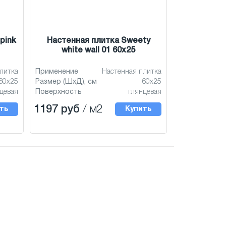
pink
Настенная плитка Sweety
white wall 01 60x25
литка
Применение
Настенная плитка
60x25
Размер (ШхД), см
60x25
цевая
Поверхность
глянцевая
1197 руб
/ м2
ть
Купить